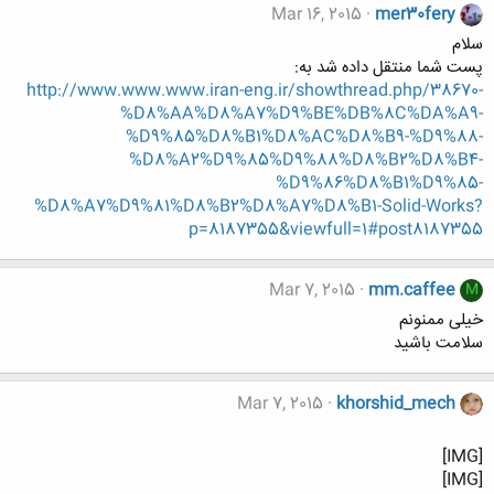
Mar 16, 2015
mer30fery
سلام
پست شما منتقل داده شد به:
http://www.www.www.iran-eng.ir/showthread.php/38670-
%D8%AA%D8%A7%D9%BE%DB%8C%DA%A9-
%D9%85%D8%B1%D8%AC%D8%B9-%D9%88-
%D8%A2%D9%85%D9%88%D8%B2%D8%B4-
%D9%86%D8%B1%D9%85-
%D8%A7%D9%81%D8%B2%D8%A7%D8%B1-Solid-Works?
p=8187355&viewfull=1#post8187355
Mar 7, 2015
mm.caffee
M
خیلی ممنونم
سلامت باشید
Mar 7, 2015
khorshid_mech
[IMG]
[IMG]