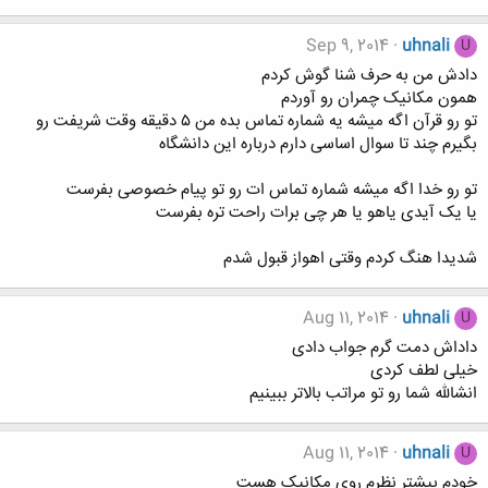
Sep 9, 2014
uhnali
U
دادش من به حرف شنا گوش کردم
همون مکانیک چمران رو آوردم
تو رو قرآن اگه میشه یه شماره تماس بده من ۵ دقیقه وقت شریفت رو
بگیرم چند تا سوال اساسی دارم درباره این دانشگاه
تو رو خدا اگه میشه شماره تماس ات رو تو پیام خصوصی بفرست
یا یک آیدی یاهو یا هر چی برات راحت تره بفرست
شدیدا هنگ کردم وقتی اهواز قبول شدم
Aug 11, 2014
uhnali
U
داداش دمت گرم جواب دادی
خیلی لطف کردی
انشالله شما رو تو مراتب بالاتر ببینیم
Aug 11, 2014
uhnali
U
خودم بیشتر نظرم روی مکانیک هست