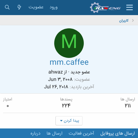
ورود
عضویت
کاربران
M
mm.caffee
عضو جدید
·
از
ahwaz
عضویت
Jun 3, 2008
آخرین بازدید
Jul 26, 2018
ارسال ها
پسندها
امتیاز
0
224
211
پیدا کردن
ارسال های پروفایل
آخرین فعالیت
ارسال ها
درباره