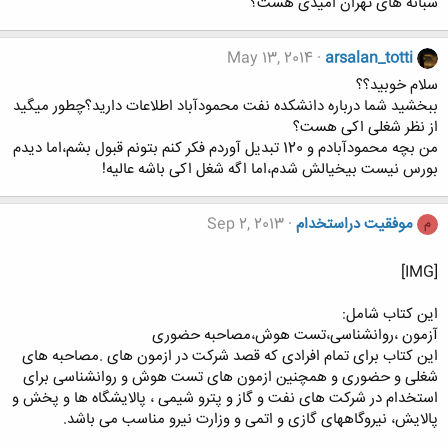
شبانه های تهران امیدی هست؟
May 13, 2014
arsalan_totti
سلام خوبید؟؟
ببخشید شما درباره دانشکده نفت محمودآباد اطلاعات دارید؟چطور میگید
از نظر شغلی اکی هست؟
من بچه محمودآبادم و 120 تبدیل آوردم فکر کنم بتونم قبول بشم،اما دیدم
بورس نیست بیخیالش شدم،اما اگه شغل اکی باشه عالیه!
موفقیت دراستخدام
Sep 2, 2013
م
[IMG]
این کتاب شامل:
آزمون ،روانشناسی،تست هوش،مصاحبه حضوری
این کتاب برای تمام افرادی که قصد شرکت در ازمون های .مصاحبه های
شغلی و حضوری و همچنین ازمون های تست هوش و روانشناسی برای
استخدام در شرکت های نفت و گاز و پترو شیمی ، پالایشگاه ها و پخش و
پالایش، نیروگاههای گازی و اتمی و وزارت نیرو مناسب می باشد.