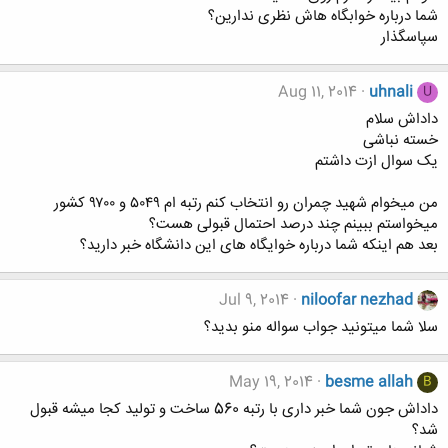
شما درباره خوابگاه هاش نظری ندارین؟
سپاسگذار
Aug 11, 2014
uhnali
U
داداش سلام
خسته نباشی
یک سوال ازت داشتم
من میخوام شهید چمران رو انتخاب کنم رتبه ام ۵۰۴۹ و ۹۷۰۰ کشور
میخواستم ببینم چند درصد احتمال قبولی هست؟
بعد هم اینکه شما درباره خوایگاه های این دانشگاه خبر دارید؟
Jul 9, 2014
niloofar nezhad
سلا شما میتونید جواب سواله منو بدید؟
May 19, 2014
besme allah
B
داداش جون شما خبر داری با رتبه 560 ساخت و تولید کجا میشه قبول
شد؟