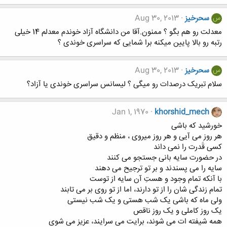
سحرخیز
Aug 30, 2013
س
معدلت رو هم بگو ؟ ممنون.آقا من دانشگاه آزاد خوندم معدلم 14 خیلی
رتبه رو بالا پایین میکنه برا شمایی که سراسری خوندی ؟
سحرخیز
Aug 30, 2013
س
سلام تبریک درصدات رو میگی ؟ لیسانس سراسری خوندی یا آزاد؟
Jan 1, 1970
khorshid_mech
خورشید که باشی
هر روز می آیی و هر روز میروی ، منظم و دقیق
کسی قَدرت را نمی داند
در حضورت سایه بانی جستجو می کنند
سایه را می پسندند و بر تو ترجیح می دهند
با آنکه تمام وجود و هستِ آن سایه از توست
تمام زندگی شان را از تو دارند، اما از تو روی بر می تابند
ولی ماه که باشی یک شب هستی و یک شب نیستی
یک روز کاملی و یک روز ناقص
همه شیفته ات می شوند، برایت می سرایند، عزیز می شوی