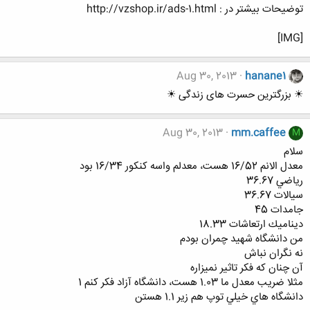
توضیحات بیشتر در : http://vzshop.ir/ads-1.html
[IMG]
Aug 30, 2013
hanane1
☀ بزرگترین حسرت های زندگی ☀
Aug 30, 2013
mm.caffee
M
سلام
معدل الانم 16/52 هست، معدلم واسه كنكور 16/34 بود
رياضي 36.67
سيالات 36.67
جامدات 45
ديناميك ارتعاشات 18.33
من دانشگاه شهيد چمران بودم
نه نگران نباش
آن چنان كه فكر تاثير نميزاره
مثلا ضريب معدل ما 1.03 هست، دانشگاه آزاد فكر كنم 1
دانشگاه هاي خيلي توپ هم زير 1.1 هستن