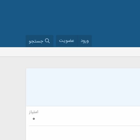
ورود
عضویت
جستجو
امتیاز
0