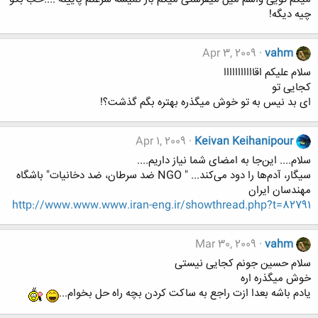
چیه دیگه!
Apr 3, 2009
vahm
سلام علیکم اقااااااااااا
کجایی تو
ای بد نیس به تو خوش میگذره بهتره بگم گذشت؟!
Apr 1, 2009
Keivan Keihanipour
سلام.... این‌جا به امضای شما نیاز داریم....
سيگار، آدم‌ها را دود می‌كند... " NGO ضد سرطان، ضد دخانیات" باشگاه
مهندسان ایران
http://www.www.www.iran-eng.ir/showthread.php?t=82791
Mar 30, 2009
vahm
سلام حسین جونم کجایی نیستی
خوش میگذره اره
یادم باشه بعدا ازت راجع به ساکت کردن بچه راه حل بخوام...