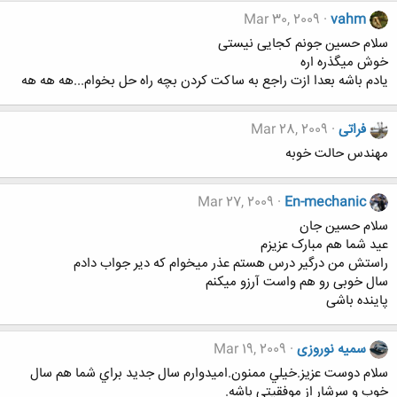
Mar 30, 2009
vahm
سلام حسین جونم کجایی نیستی
خوش میگذره اره
یادم باشه بعدا ازت راجع به ساکت کردن بچه راه حل بخوام...هه هه هه
فراتی
Mar 28, 2009
مهندس حالت خوبه
Mar 27, 2009
En-mechanic
سلام حسین جان
عید شما هم مبارک عزیزم
راستش من درگیر درس هستم عذر میخوام که دیر جواب دادم
سال خوبی رو هم واست آرزو میکنم
پاینده باشی
سمیه نوروزی
Mar 19, 2009
سلام دوست عزيز.خيلي ممنون.اميدوارم سال جديد براي شما هم سال
خوب و سرشار از موفقيتي باشه.