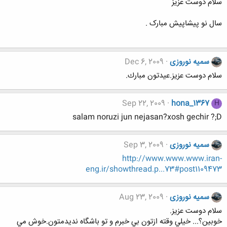
سلام دوست عزیز
سال نو پیشاپیش مبارک .
سمیه نوروزی
Dec 6, 2009
سلام دوست عزيز.عيدتون مبارك.
Sep 22, 2009
hona_1367
H
salam noruzi jun nejasan?xosh gechir ?;D
سمیه نوروزی
Sep 3, 2009
http://www.www.www.iran-
eng.ir/showthread.p...73#post1109473
سمیه نوروزی
Aug 23, 2009
سلام دوست عزيز.
خوبين؟... خيلي وقته ازتون بي خبرم و تو باشگاه نديدمتون.خوش مي