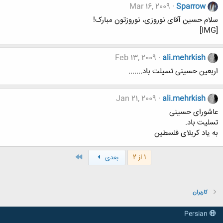
Mar 16, 2009
Sparrow
سلام حسین آقای نوروزی، نوروزتون مبارک!
[IMG]
Feb 13, 2009
ali.mehrkish
اربعین حسینی تسیلت باد.......
Jan 21, 2009
ali.mehrkish
عاشورای حسینی
تسلیت باد.
به یاد کربلای فلسطین
آخر
1 از 2
بعدی
کاربران
Persian