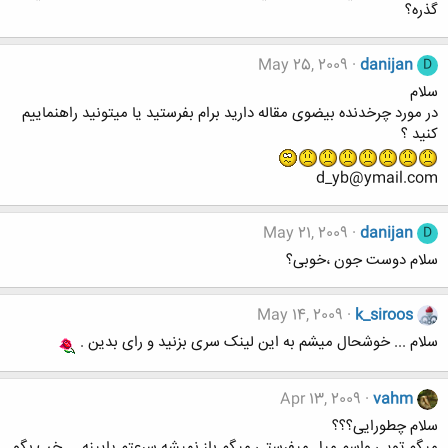
گذره؟
May 25, 2009
danijan
D
سلام
در مورد چرخدنده بیضوی مقاله دارید برام بفرستید یا میتونید راهنماییم
کنید ؟
d_yb@ymail.com
May 21, 2009
danijan
D
سلام دوست جون ،خوبی؟
May 14, 2009
k_siroos
سلام ... خوشحال میشم به این لینک سری بزنید و رای بدین .
Apr 13, 2009
vahm
سلام چطورایی؟؟؟
میگم تویی واسم میل میفرستی میگم باز نمیشه سرعتم پایینه ....خب بگو