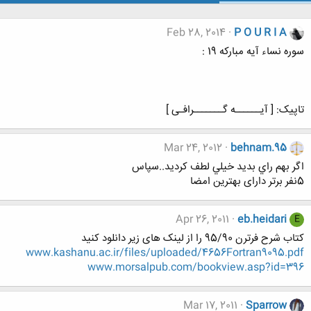
Feb 28, 2014
P O U R I A
سوره نساء آیه مبارکه 19 :
تاپیک: [ آیــــــه گـــــــرافـی ]
Mar 24, 2012
behnam.95
اگر بهم راي بديد خيلي لطف كرديد..سپاس
5نفر برتر دارای بهترین امضا
Apr 26, 2011
eb.heidari
E
کتاب شرح فرترن 95/90 را از لینک های زیر دانلود کنید
www.kashanu.ac.ir/files/uploaded/4656Fortran9095.pdf
www.morsalpub.com/bookview.asp?id=396
Mar 17, 2011
Sparrow