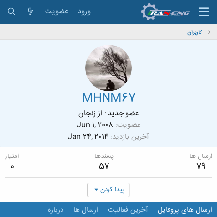
ورود
عضویت
کاربران
MHNM67
عضو جدید
·
از
زنجان
عضویت
Jun 1, 2008
آخرین بازدید
Jan 24, 2014
ارسال ها
پسندها
امتیاز
0
57
79
پیدا کردن
ارسال های پروفایل
آخرین فعالیت
ارسال ها
درباره