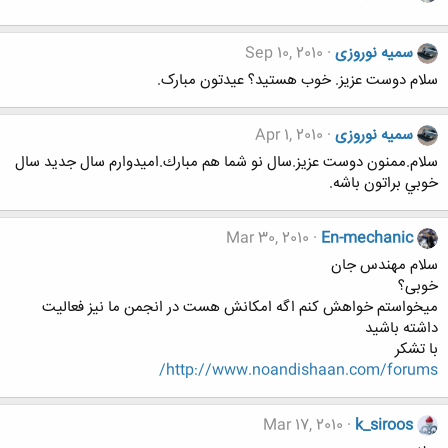
سمیه نوروزی
Sep 10, 2010
سلام دوست عزیز. خوب هستید؟ عیدتون مبارک.
سمیه نوروزی
Apr 1, 2010
سلام.ممنون دوست عزيز.سال نو شما هم مبارك.اميدوارم سال جديد سال
خوبي براتون باشه.
Mar 30, 2010
En-mechanic
سلام مهندس جان
خوبی؟
میخواستم خواهش کنم اگه امکانش هست در انجمن ما نیز فعالیت
داشته باشید
با تشکر
http://www.noandishaan.com/forums/
Mar 17, 2010
k_siroos