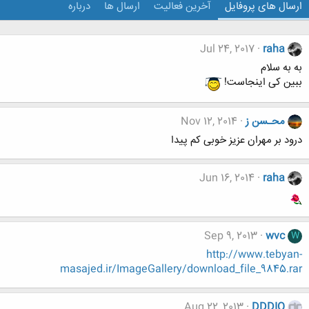
ارسال های پروفایل
آخرین فعالیت
ارسال ها
درباره
Jul 24, 2017
raha
به به سلام
ببین کی اینجاست!
محـسن ز
Nov 12, 2014
درود بر مهران عزیز خوبی کم پیدا
Jun 16, 2014
raha
Sep 9, 2013
wvc
W
http://www.tebyan-
masajed.ir/ImageGallery/download_file_9845.rar
Aug 22, 2013
DDDIQ