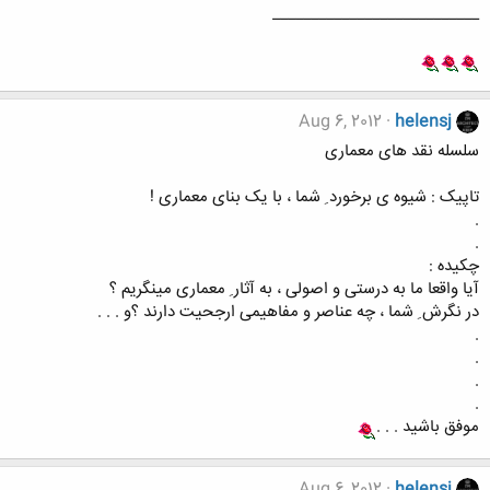
___________________________
Aug 6, 2012
helensj
سلسله نقد های معماری
تاپیک : شیوه ی برخورد ِ شما ، با یک بنای معماری !
.
.
چکیده :
آیا واقعا ما به درستی و اصولی ، به آثار ِ معماری مینگریم ؟
در نگرش ِ شما ، چه عناصر و مفاهیمی ارجحیت دارند ؟و . . .
.
.
.
.
موفق باشید . . .
Aug 6, 2012
helensj