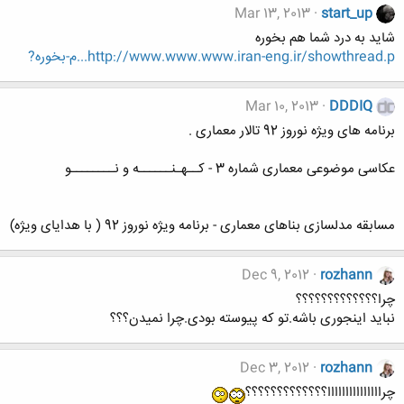
Mar 13, 2013
start_up
شاید به درد شما هم بخوره
http://www.www.www.iran-eng.ir/showthread.p...م-بخوره?
Mar 10, 2013
DDDIQ
برنامه های ویژه نوروز 92 تالار معماری .
عکاسی موضوعی معماری شماره 3 - کــهـنــــــه و نــــــــو
مسابقه مدلسازی بناهای معماری - برنامه ویژه نوروز 92 ( با هدایای ویژه)
Dec 9, 2012
rozhann
چرا؟؟؟؟؟؟؟؟؟؟؟؟؟
نباید اینجوری باشه.تو که پیوسته بودی.چرا نمیدن؟؟؟
Dec 3, 2012
rozhann
چرااااااااااااااا؟؟؟؟؟؟؟؟؟؟؟؟؟