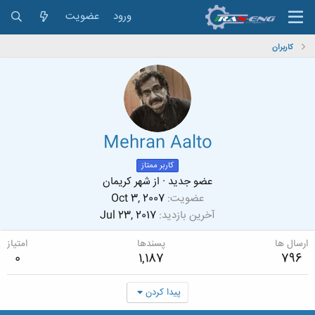
ورود
عضویت
کاربران
Mehran Aalto
کاربر ممتاز
عضو جدید
·
از
شهر کریمان
عضویت
Oct 3, 2007
آخرین بازدید
Jul 23, 2017
ارسال ها
پسندها
امتیاز
0
1,187
796
پیدا کردن