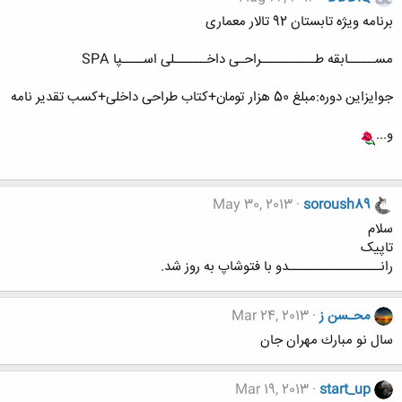
برنامه ویژه تابستان 92 تالار معماری
مســـــابقه طــــــــــراحـی داخــــــلی اســــپا SPA
جوایزاین دوره:مبلغ 50 هزار تومان+کتاب طراحی داخلی+کسب تقدیر نامه
و...
May 30, 2013
soroush89
سلام
تاپیک
رانـــــــــــــــــدو با فتوشاپ به روز شد.
محـسن ز
Mar 24, 2013
سال نو مبارك مهران جان
Mar 19, 2013
start_up