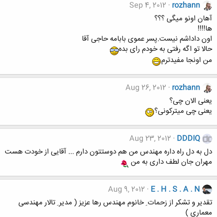
Sep 4, 2012
rozhann
آهان اونو میگی ؟؟؟
ها!!!!
اون داداشم نیست.پسر عموی بابامه حاجی آقا
حالا تو اگه رفتی به خودم رای بده
من اونجا مفیدترم
Aug 26, 2012
rozhann
یعنی الان چی؟
یعنی چی میترکونی؟
Aug 23, 2012
DDDIQ
دل به دل راه داره مهندس من هم دوستتون دارم ... آقایی از خودت هست
مهران جان لطف داری به من
Aug 9, 2012
E . H . S . A . N
تقدیر و تشکر از زحمات ِ خانوم مهندس رها عزیز ( مدیر ِ تالار مهندسی
معماری )