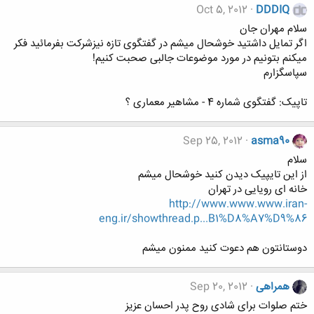
Oct 5, 2012
DDDIQ
سلام مهران جان
اگر تمایل داشتید خوشحال میشم در گفتگوی تازه نیزشرکت بفرمائید فکر
میکنم بتونیم در مورد موضوعات جالبی صحبت کنیم!
سپاسگزارم
تاپیک: گفتگوی شماره 4 - مشاهیر معماری ؟
Sep 25, 2012
asma90
سلام
از این تایپیک دیدن کنید خوشحال میشم
خانه ای رویایی در تهران
http://www.www.www.iran-
eng.ir/showthread.p...B1%D8%A7%D9%86
دوستانتون هم دعوت کنید ممنون میشم
همراهی
Sep 20, 2012
ختم صلوات برای شادی روح پدر احسان عزیز