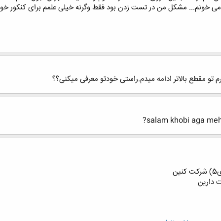
salam khobi aga meh
ن