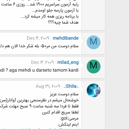
رتبه آزمون سراسریم 1900 شد... روزی 6 ساعت می خونم... مشکل من در تست زدن بود فقط وگرنه خیلی علمم برای کنکور خوب بود...
با آزمون پارسه جلو اومدم...
با برنامه ریزی همه کار میشه کرد...
هدف شما چیه؟؟؟
Dec 4, 2009
mehdibande
M
سلام دوست من مر50- بله شکر خدا الان هم دارم تو مقطع بالاتر ادامه میدم.راستی خودتو معرفی میکنی؟؟
Dec 3, 2009
milad_eng
M
di ? aga mehdi u darseto tamom kardi?
Aug 31, 2009
.:Shila:.
سلام دوست عزیز
خوشحال میشم در نظرسنجی بهترین آواتار(سری5) شرکت کنی
فقط تا فردا سه شنبه ساعت 9 صبح مهلت شرکت دارین
لطفا سریع اقدام کنین
مرسی:gol:
اینم لینکش: