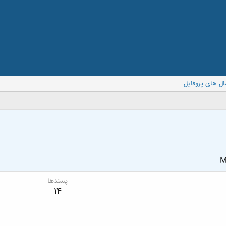
ال های پروفایل
M
پسندها
14