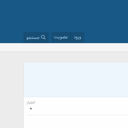
ورود
عضویت
جستجو
امتیاز
0