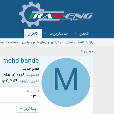
انجمن
جدیدترین‌ها
کاربران
بازدید کنندگان کنونی
جدیدترین ارسال های پروفایل
جستجو در ارس
کاربران
mehdibande
M
عضو جدید
عضویت
Mar 12, 2008
آخرین بازدید
ay 11, 2014
ارسال ها
43
پیدا کردن