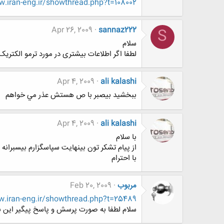
.iran-eng.ir/showthread.php?t=108002
Apr 26, 2009
sannaz222
S
سلام
لطفا اگر اطلاعات بیشتری در مورد ترمو الکتریک دا
Apr 4, 2009
ali kalashi
ببخشيد بيصبر با ص هستش عذر مي خواهم
Apr 4, 2009
ali kalashi
با سلام
از پيام تشكر تون بينهايت سپاسگزارم بيسبرا
با احترام
مربوب
Feb 20, 2009
iran-eng.ir/showthread.php?t=25489
سلام لطفا به صورت پرسش و پاسخ پيگير اين بحث 