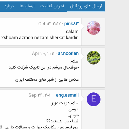
ارسال های پروفایل
آخرین فعالیت
ارسال ها
درباره
Oct 13, 2012
pink83
salam
shoam azmon nezam sherkat kardin?
Apr 30, 2011
ar.noorian
سلام
خوشحال میشم در این تاپیک شرکت کنید
عکس هایی از شهر های مختلف ایران
Sep 24, 2010
eng.esmail
E
سلام دویت عزیز
مرسی
خوبم..
شما خب هستید؟؟
من لیسانس مکانیک حرارت و سیالات دارم... الا