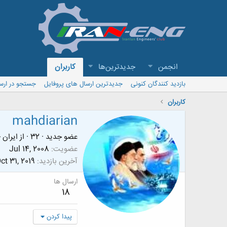
انجمن
جدیدترین‌ها
کاربران
بازدید کنندگان کنونی
جدیدترین ارسال های پروفایل
جستجو در ارس
کاربران
mahdiarian
عضو جدید
·
32
·
از
ایران 
عضویت
Jul 14, 2008
آخرین بازدید
ct 31, 2019
ارسال ها
18
پیدا کردن