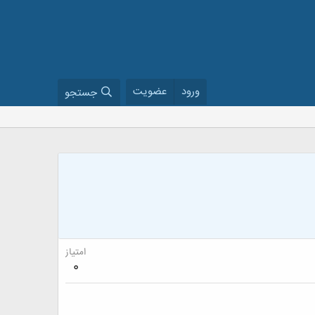
ورود
عضویت
جستجو
امتیاز
0