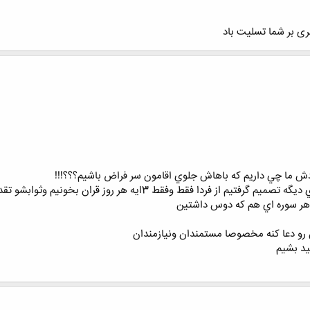
ری بر شما تسلیت باد
دش ما چي داريم كه باهاش جلوي اقامون سر فراض باشيم؟؟؟!!!
وز قران بخونيم وثوابشو تقديم كنيم براي سلامتي وظهرو اقا امام زمان روحي فداه
 رو دعا كنه مخصوصا مستمندان ونيازمندان
يد بشيم