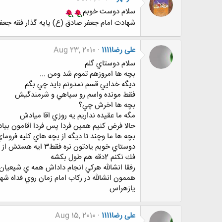
سلام دوست خوبم
شهادت امام جعفر صادق (ع) پایه گذار فقه جعف
علی رضا1111
Aug 23, 2010
سلام دوستاي گلم
بچه ها امروزهم تموم شد ومن ...
ديگه خدايي قسم نمدونم بايد چي بگم
فقط مونده واسم رو سياهي و شرمندگيش
بچه ها اخرش چي؟
مگه ما عقيده نداريم يه روزي اقا ميادش
حالا فرض كنيم همين فردا پس فردا اقامون بيا
بچه ها ما وچند تا ديگه از بچه هاي كليه فروماي ديگه تصميم گرفتيم از فردا فقط وفقط 3ايه هر ر
دوستاي خوبم يادتون نره فقط3 ايه هستش از هر سوره اي هم كه دوس داشتين
فك نكنم 2دقه هم طول بكشه
رفقا انشالله هركي انجام داداش همه ي شيعيان
هممون انشالله در ركاب امام زمان روي فداه شه
يازهراس
علی رضا1111
Aug 15, 2010