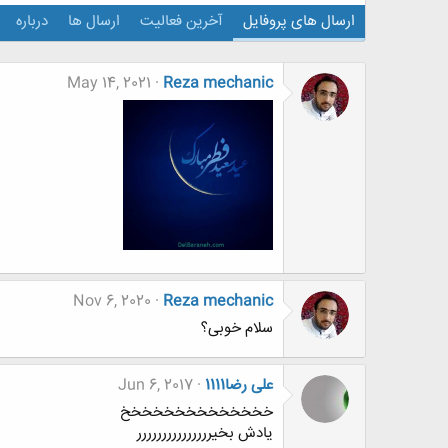
ارسال های پروفایل
آخرین فعالیت
ارسال ها
درباره
May 14, 2021
Reza mechanic
Nov 6, 2020
Reza mechanic
سلام خوبی؟
علی رضا1111
Jun 6, 2017
خخخخخخخخخخخخخخ
یادش بخیررررررررررررررر