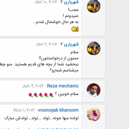
شهریاری 2
Jan 10, 2017
عجب!
نمیدونم !
به هر حال خوشحال شدم...
شهریاری 2
Jan 2, 2017
سلام
ممنون از درخواستتون!!
ببخشید شما از بچه های قدیم هستید. منو چطو
میشناسم شمارو؟
Jun 9, 2016
Reza mechanic
سلام خوبین ؟
Nov 1, 2012
vooroojak khanoom
تولده سها جونه...تولد ...تولد...تولدش مبارک