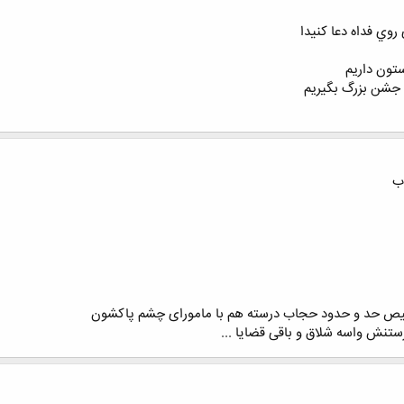
روي فداه دعا كنيدا
ستون داريم
 جشن بزرگ بگيريم
یص حد و حدود حجاب درسته هم با مامورای چشم پاکشون
ستنش واسه شلاق و باقی قضایا ...