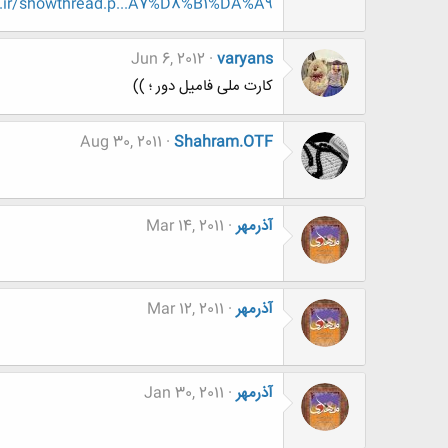
.ir/showthread.p...A7%D8%B1%DA%A9
Jun 6, 2012
varyans
کارت ملی فامیل دور ؛ ))
Aug 30, 2011
Shahram.OTF
آذرمهر
Mar 14, 2011
آذرمهر
Mar 12, 2011
آذرمهر
Jan 30, 2011