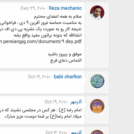
Dec 29, 2010
Reza mechanic
سلام به همه اعضای محترم
به مناسبت حماسه غرور آفرین 9 دی ، فراخوانی اعلام شد تا دوستان دلنوشت ها، خاطرات ، مقالات و شعر های خود رو ارسال کنند.
نتیجه کار رو به صورت یک نشریه پی دی اف در ا
انشاالله که بتونه براتون مفید واقع بشه
n.persiangig.com/document/9 dey.pdf
موفق و پیروز باشید
التماس دعای فرج
Oct 19, 2010
babi charlton
آذرمهر
Oct 19, 2010
امام رضا (ع) : هر کس در مجلسی نشیند که در آن
میلاد امام رضا(ع) بر شما دوست عزیز مبارک
آذرمهر
Oct 3, 2010