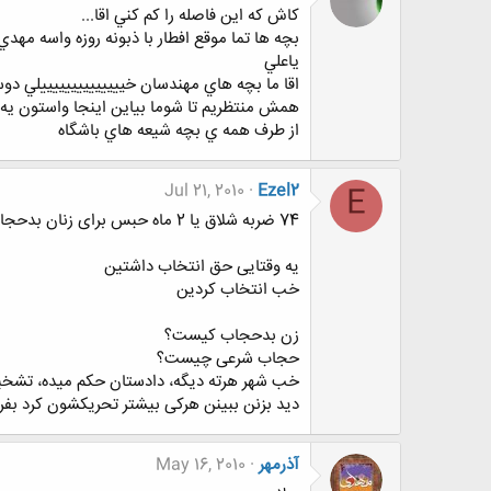
كاش كه اين فاصله را كم كني اقا...
بچه ها تما موقع افطار با ذبونه روزه واسه مهدي 
ياعلي
اقا ما بچه هاي مهندسان خييييييييييييييلي دو
همش منتظريم تا شوما بياين اينجا واستون يه
از طرف همه ي بچه شيعه هاي باشگاه
Jul 21, 2010
Ezel2
E
74 ضربه شلاق یا 2 ماه حبس برای زنان بدحجاب
یه وقتایی حق انتخاب داشتین
خب انتخاب کردین
زن بدحجاب کیست؟
حجاب شرعی چیست؟
خب شهر هرته دیگه، دادستان حکم میده، تشخ
دید بزنن ببینن هرکی بیشتر تحریکشون کرد بفر
آذرمهر
May 16, 2010