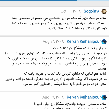
Oct 22, 2008
Sogol1681
سلام دوست عزيز شرمنده من روانشناسي مي خونم در تخصص بنده
نيست.. جناب مهندس تشريف ببرين بخش مهندسين.. اونجا حتماً
دوستان كمكتون خواهند كرد.. شاد باشيد.
Aug 31, 2008
Keivan Keihanipour
من اول فکر کردم مشکل در rar هست.
در مورد فایل‌های پی‌دی‌اف برنامه‌هایی هستند که بتونن پس‌ورد رو پیدا
کنن اما اگر پس‌ورد بالای سه کاراکتر باشه باید اون برنامه خریداری بشه.
دوست عزیز بهترین راه تماس با سایت مربوطه و درخواست رمز عبور
هست.
شاید هم کتابی که دانلود کردین یک کتاب با هزینه باشه که ...
در هر صورت اگر لینک دانلود و آدرس سایت معرفی کننده رو اطلاع بدین
سعی خودم رو می‌کنم تا به شما بیشتر راهنمایی کنم. مرسی.
Aug 29, 2008
Keivan Keihanipour
سلام مهندس. می‌شه واضح‌تر مشکل رو بیان کنین؟