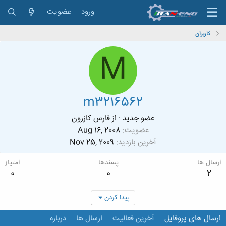
ورود
عضویت
کاربران
M
m3216562
عضو جدید
·
از
فارس کازرون
عضویت
Aug 16, 2008
آخرین بازدید
Nov 25, 2009
ارسال ها
پسندها
امتیاز
0
0
2
پیدا کردن
ارسال های پروفایل
آخرین فعالیت
ارسال ها
درباره