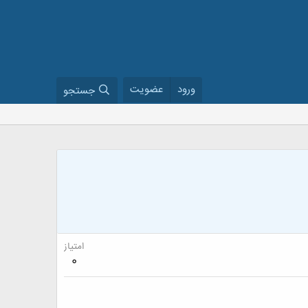
ورود
عضویت
جستجو
امتیاز
0