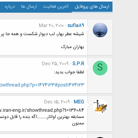
ارسال های پروفایل
آخرین فعالیت
ارسال ها
درباره
Mar 20, 2010
sufia89
شیشه عطر بهار، لب دیوار شکست و همه جا پر ش
بهاران مبارک
Dec 25, 2009
S.P.R
S
لطفا جواب بدید:
howthread.php?p=1474123#post1474123
Dec 15, 2009
MEG
www.iran-eng.ir/showthread.php?t=136084
مسابقه بهترین اواتار........اگه بنده را قابل دو
ممنون