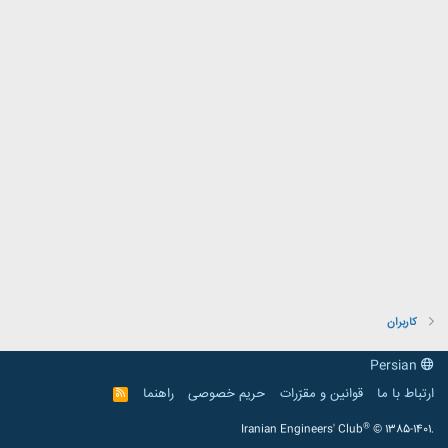
کاربران
Persian
ارتباط با ما
قوانین و مقرّرات
حریم خصوصی
راهنما
R
S
S
®
Iranian Engineers' Club
© 1385-1401.