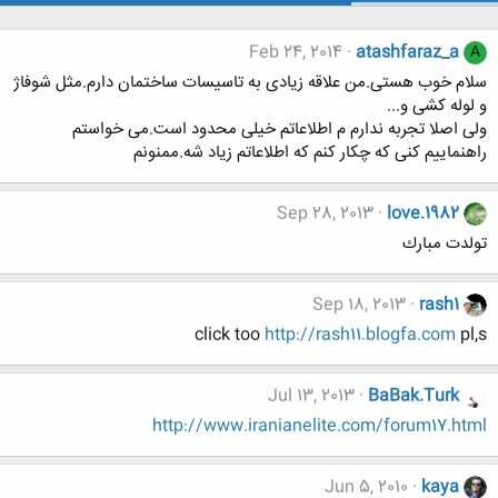
Feb 24, 2014
atashfaraz_a
A
سلام خوب هستی.من علاقه زیادی به تاسیسات ساختمان دارم.مثل شوفاژ
و لوله کشی و...
ولی اصلا تجربه ندارم م اطلاعاتم خیلی محدود است.می خواستم
راهنماییم کنی که چکار کنم که اطلاعاتم زیاد شه.ممنونم
Sep 28, 2013
love.1982
تولدت مبارك
Sep 18, 2013
rash1
click too
http://rash11.blogfa.com
pl,s
Jul 13, 2013
BaBak.Turk
http://www.iranianelite.com/forum17.html
Jun 5, 2010
kaya