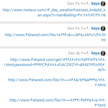
Dec 28, 2009
kaya
http://www.meteox.com/14_day_weatherforecast_Ardebil_Ir
an.aspx?c=Iran&latlng=48.28%7C38.25
Dec 28, 2009
kaya
http://www.4shared.com/file/182940500/53a08b2c/U98.ht
ml
Dec 15, 2009
kaya
http://www.4shared.com/get/169986067/6a438ff7/128-
1.html;jsessionid=4462C4A7880E1ACDEC26056AE96D86D2.
dc90
http://www.4shared.com/file/170008485/b35543fe/128-
2.html
http://www.4shared.com/file/170008644/6b63e80a/128-
3.html