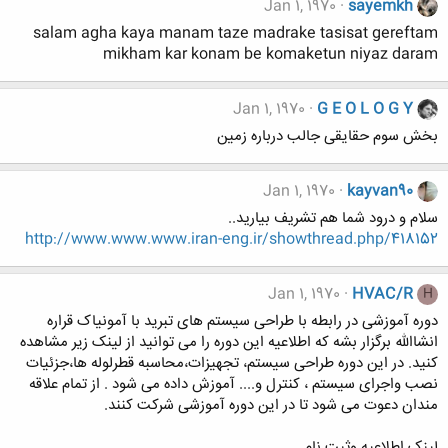
Jan 1, 1970
sayemkh
salam agha kaya manam taze madrake tasisat gereftam
mikham kar konam be komaketun niyaz daram
Jan 1, 1970
G E O L O G Y
بخش سوم حقایقی جالب درباره زمین
Jan 1, 1970
kayvan90
سلام و درود شما هم تشريف بياريد..
http://www.www.www.iran-eng.ir/showthread.php/418152
Jan 1, 1970
HVAC/R
H
دوره آموزشی در رابطه با طراحی سیستم های تبرید با آمونیاک قراره
انشاالله برگزار بشه که اطلاعیه این دوره را می توانید از لینک زیر مشاهده
کنید. در این دوره طراحی سیستم، تجهیزات،محاسبه قطرلوله ها،جزئیات
نصب واجرای سیستم ، کنترل و.... آموزش داده می شود . از تمام علاقه
مندان دعوت می شود تا در این دوره آموزشی شرکت کنند.
لینک اطلاعیه وثبت نام