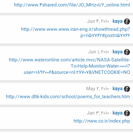
http://www.4shared.com/file/JO_MHz0t/2_online.html
Jun 4, 2010
kaya
http://www.www.www.iran-eng.ir/showthread.php?
p=1157762#post1157762
Jun 1, 2010
kaya
http://www.wateronline.com/article.mvc/NASA-Satellite-
To-Help-Monitor-Water-0001?
user=1892006&source=nl:27707&VNETCOOKIE=NO
May 2, 2010
kaya
http://www.dltk-kids.com/school/poems_for_teachers.htm
Jan 3, 2010
kaya
http://nww.co.ir/index.php