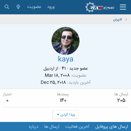
ورود
عضویت
کاربران
kaya
عضو جدید
·
41
·
از
اردبیل
عضویت
Mar 18, 2008
آخرین بازدید
Dec 25, 2018
ارسال ها
پسندها
امتیاز
0
140
205
پیدا کردن
ارسال های پروفایل
آخرین فعالیت
ارسال ها
درباره