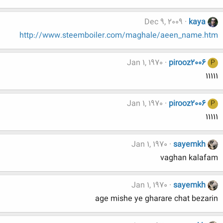
Dec 9, 2009
kaya
http://www.steemboiler.com/maghale/aeen_name.htm
Jan 1, 1970
pirooz2006
P
11111
Jan 1, 1970
pirooz2006
P
11111
Jan 1, 1970
sayemkh
vaghan kalafam
Jan 1, 1970
sayemkh
age mishe ye gharare chat bezarin