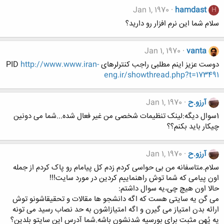
Jan 1, 1970
hamdast
H
سلام شما این نرم افزار رو دارید؟
Jan 1, 1970
vanta
دوست عزیز اینم مطلبی راجب کنترلرهای PID
http://www.www.iran-
eng.ir/showthread.php?t=173491
آرزو.ح
Jan 1, 1970
1سوال دیگه:لینک تنظیمات شخصی من غیر فعال شده...شما می دونین
چیکار باید بکنم؟؟
آرزو.ح
Jan 1, 1970
سلام.متاسفانه من بی حواسی کردم زدم کل پیامام رو پاک کردم از جمله
اون پیامی که شما توش راهنماییم کردین در مورد سایت!!!
حالا اون هیچ چی،یه سوال داشتم:
می گن یه سایتی هست که اگه دانشجو ها مقالات و تحقیقاشونو توش
ارائه بدن امتیاز می گیرن و اگه امتیازاشون به حد نصاب رسید می تونه
یه پُهن مثبت برای بورسیه شدنشون باشه.شما آدرس این سایتو بلدین؟