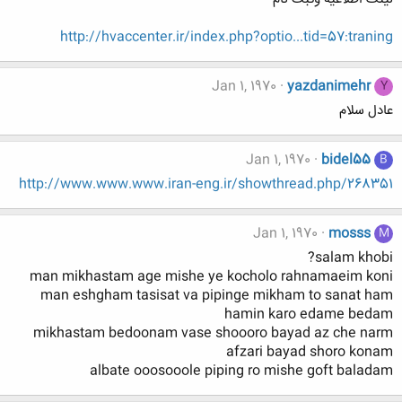
http://hvaccenter.ir/index.php?optio...tid=57:traning
Jan 1, 1970
yazdanimehr
Y
عادل سلام
Jan 1, 1970
bidel55
B
http://www.www.www.iran-eng.ir/showthread.php/268351
Jan 1, 1970
mosss
M
salam khobi?
man mikhastam age mishe ye kocholo rahnamaeim koni
man eshgham tasisat va pipinge mikham to sanat ham
hamin karo edame bedam
mikhastam bedoonam vase shoooro bayad az che narm
afzari bayad shoro konam
albate ooosooole piping ro mishe goft baladam