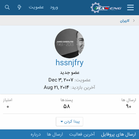
ورود
عضویت
کاربران
hssnjfry
عضو جدید
عضویت
Dec 3, 2007
آخرین بازدید
Aug 21, 2014
ارسال ها
پسندها
امتیاز
0
58
90
پیدا کردن
ارسال های پروفایل
آخرین فعالیت
ارسال ها
درباره