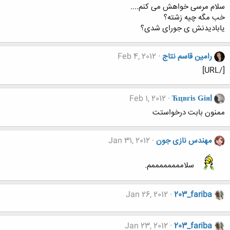
سلام مرسی خواهش می کنم....
خب مگه چیه زشته؟
یابادیدنش ی جورای شدی؟
رامین قاسم نتاج
Feb 4, 2012
[/URL]
Feb 1, 2012
Ћцвгіѕ Ǥіяl
ممنون بابت درخواستت
مهندس نازی جون
Jan 31, 2012
سلاممممممممم.
Jan 26, 2012
203_fariba
Jan 23, 2012
203_fariba