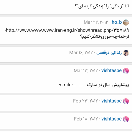
آیا "زندگی" را "زندگی کرده ای"؟
Mar 22, 2012
ho_b
http://www.www.www.iran-eng.ir/showthread.php/357189-
از-خدا-چه-جوری-تشکر-کنیم؟
زندانی درقفس
Mar 16, 2012
Mar 13, 2012
vishtaspe
پیشاپیش سال نو مبارک............:smile:
Feb 23, 2012
vishtaspe
Feb 18, 2012
vishtaspe