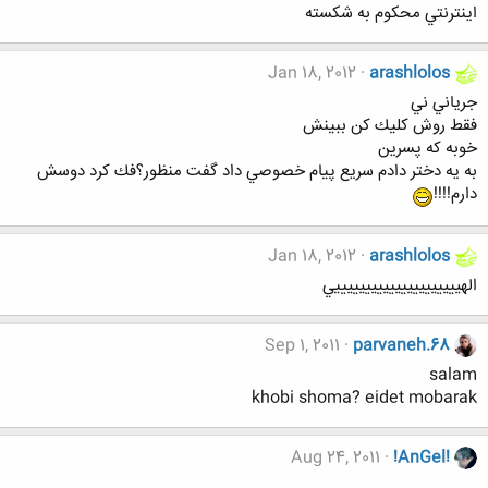
اينترنتي محكوم به شكسته
Jan 18, 2012
arashlolos
جرياني ني
فقط روش كليك كن ببينش
خوبه كه پسرين
به يه دختر دادم سريع پيام خصوصي داد گفت منظور؟فك كرد دوسش
دارم!!!!
Jan 18, 2012
arashlolos
الهيييييييييييييييييييييي
Sep 1, 2011
parvaneh.68
salam
khobi shoma? eidet mobarak
Aug 24, 2011
!AnGel!