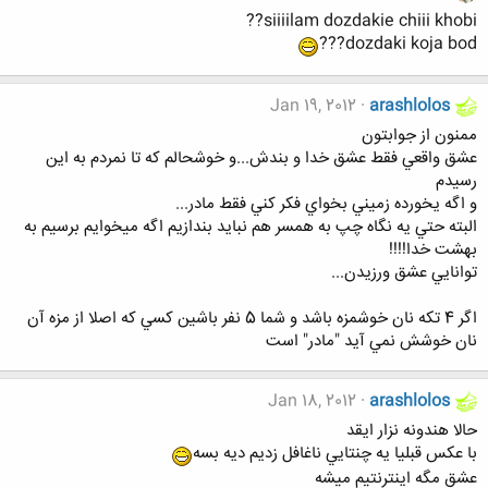
siiiilam dozdakie chiii khobi??
dozdaki koja bod???
Jan 19, 2012
arashlolos
ممنون از جوابتون
عشق واقعي فقط عشق خدا و بندش...و خوشحالم كه تا نمردم به اين
رسيدم
و اگه يخورده زميني بخواي فكر كني فقط مادر...
البته حتي يه نگاه چپ به همسر هم نبايد بندازيم اگه ميخوايم برسيم به
بهشت خدا!!!!
توانايي عشق ورزيدن...
اگر 4 تكه نان خوشمزه باشد و شما 5 نفر باشين كسي كه اصلا از مزه آن
نان خوشش نمي آيد "مادر" است
Jan 18, 2012
arashlolos
حالا هندونه نزار ايقد
با عكس قبليا يه چنتايي ناغافل زديم ديه بسه
عشق مگه اينترنتيم ميشه