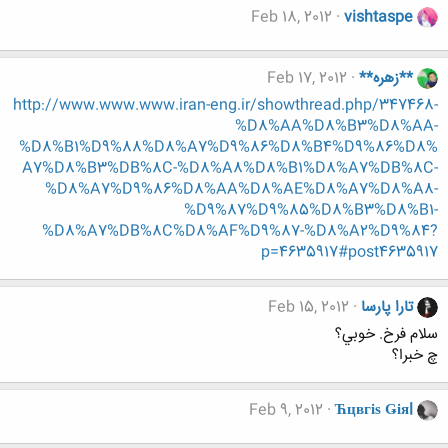
Feb 18, 2012
vishtaspe
**زهره**
Feb 17, 2012
http://www.www.www.iran-eng.ir/showthread.php/347468-
%D8%AA%D8%B3%D8%AA-
%D8%B1%D9%88%D8%A7%D9%86%D8%B4%D9%86%D8%
A7%D8%B3%DB%8C-%D8%A8%D8%B1%D8%A7%DB%8C-
%D8%A7%D9%86%D8%AA%D8%AE%D8%A7%D8%A8-
%D9%87%D9%85%D8%B3%D8%B1-
%D8%A7%DB%8C%D8%AF%D9%87-%D8%A2%D9%84?
p=4635917#post4635917
تارا پارسا
Feb 15, 2012
سلام فرخ. خوبي؟
چ خبرا؟
Feb 9, 2012
Ћцвгіѕ Ǥіяl