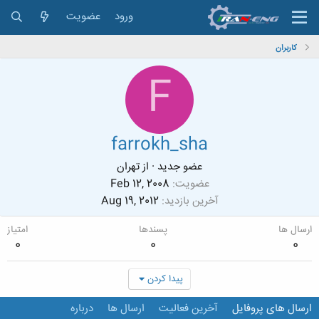
ورود
عضویت
کاربران
F
farrokh_sha
عضو جدید
·
از
تهران
عضویت
Feb 12, 2008
آخرین بازدید
Aug 19, 2012
ارسال ها
پسندها
امتیاز
0
0
0
پیدا کردن
ارسال های پروفایل
آخرین فعالیت
ارسال ها
درباره