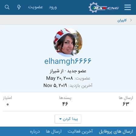
ورود
عضویت
کاربران
elhamgh6666
عضو جدید
·
از
شیراز
عضویت
May 20, 2008
آخرین بازدید
Nov 5, 2019
ارسال ها
پسندها
امتیاز
0
46
63
پیدا کردن
ارسال های پروفایل
آخرین فعالیت
ارسال ها
درباره