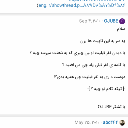
)
eng.ir/showthread.p...A8%D8%A7%D9%86
Sep 4, 2010
OJUBE
O
سلام
يه سر به اين تاپيك ها بزن
با ديدن نفر قبليت اولين چيزي كه به ذهنت ميرسه چيه ؟
با كلمه ي نفر قبلي ياد چي مي افتيد ؟
دوست داری به نفر قبلیت چی هدیه بدی؟!
-[ تيكه كلام تو چيه ؟ ]-
با تشكر OJUBE
May 25, 2010
abc444