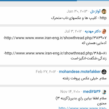
آواز دل
Jan 30, 2013
http - کلیپ ها و عکسهای-ناب-متحرک
دکتر مهدیه
Jul 3, 2012
http://www.www.www.iran-eng.ir/showthread.php/383907-
آدمایی-هستن-که
http://www.www.www.iran-eng.ir/showthread.php/385081-
زندگی-شگفت-انگیز-است
Feb 27, 2012
mohandese.motefakker
سلام. خیلی عکس پروفت زشته
Nov 14, 2010
medi2536
سلام لطفا بياين راي بدين(گزينه 3)
ممنون
http://www.www.www.iran-