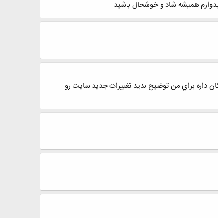
میدوارم همیشه شاد و خوشحال باشید
ن داره براي من توضيح بديد تغييرات جديد سايت رو