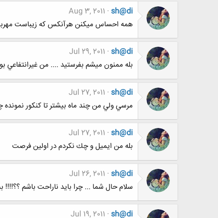
Aug 3, 2011
sh@di
همه احساس میکنن هرآنکس که زیباست مهربان 
Jul 29, 2011
sh@di
بله ممنون ميشم بفرستيد .... من غيرانتفاعي بو
Jul 27, 2011
sh@di
مرسي ولي من چند ماه بيشتر تا كنكور نمونده چ
Jul 27, 2011
sh@di
بله من ايميل و چك نكردم در اولين فرصت
Jul 26, 2011
sh@di
سلام حال شما ... چرا بايد ناراحت باشم ؟؟!!!!
Jul 19, 2011
sh@di