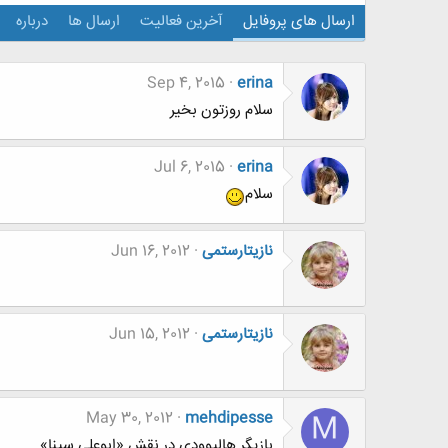
ارسال های پروفایل
آخرین فعالیت
ارسال ها
درباره
Sep 4, 2015
erina
سلام روزتون بخیر
Jul 6, 2015
erina
سلام
نازیتارستمی
Jun 16, 2012
نازیتارستمی
Jun 15, 2012
May 30, 2012
mehdipesse
M
بازیگر هالیوودی در نقش «ابوعلي سينا»