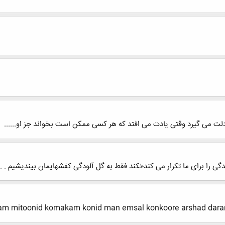
لت می گیرد وقتی یادت می افتد که هر کسی ممکن است بخواند جز او......
ی را برای ما تکرار می کند؛نکند فقط به گل آلودگی کفشهایمان بیندیشیم . . 
am mitoonid komakam konid man emsal konkoore arshad daram