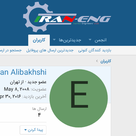
انجمن
جدیدترین‌ها
کاربران
بازدید کنندگان کنونی
جدیدترین ارسال های پروفایل
جستجو در ارس
کاربران
an Alibakhshi
E
عضو جدید
·
از
تهران
عضویت
May 8, 2008
آخرین بازدید
pr 30, 2016
ارسال ها
4
پیدا کردن