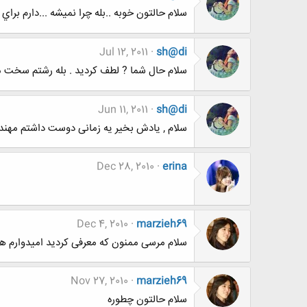
سلام حالتون خوبه ..بله چرا نميشه ...دارم برا
Jul 12, 2011
sh@di
سلام حال شما ? لطف کردید . بله رشتم سخت مخ
Jun 11, 2011
sh@di
سلام , یادش بخیر یه زمانی دوست داشتم مهندس
Dec 28, 2010
erina
Dec 4, 2010
marzieh69
سلام مرسی ممنون که معرفی کردید امیدوارم ه
Nov 27, 2010
marzieh69
سلام حالتون چطوره