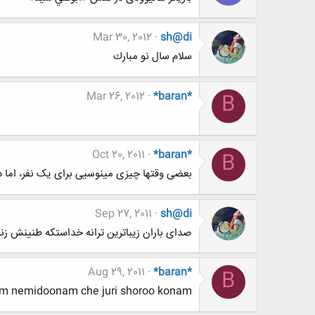
Mar 30, 2012
sh@di
سلام سال نو مبارك
Mar 26, 2012
*baran*
B
Oct 20, 2011
*baran*
B
بعضی وقتها چیزی مینوسیی برای یک نفر، اما د
Sep 27, 2011
sh@di
صدای باران زیباترین ترانه خداستکه طنینش زندگ
Aug 29, 2011
*baran*
B
 nemidoonam che juri shoroo konam!!