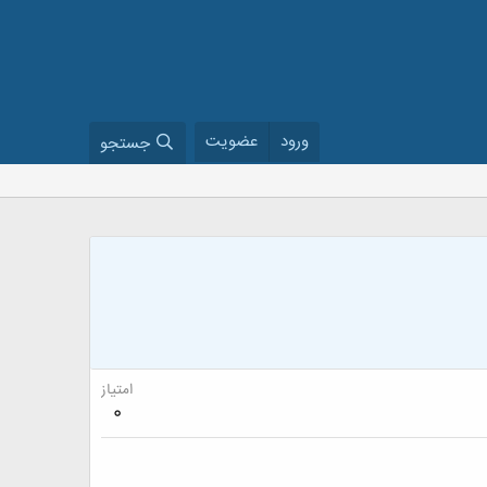
ورود
عضویت
جستجو
امتیاز
0