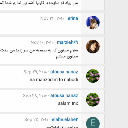
من زیاد تو سایت با کاربرا آشنایی ندارم شما 
Nov 24, 2010
erina
Nov 16, 2010
marzieh69
سلام ممنون كه به صفحه من سر زديدمن مدت زي
ممنون ميشم
Sep 29, 2010
atousa nanaz
na manzorzm to nabodi
Sep 28, 2010
atousa nanaz
salam tnx
Sep 25, 2010
elahe.elahe2
E
ممنون نظر لطفتون...