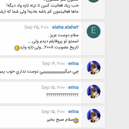
خب زیاد فعالیت کنین تا نزنه تازه واد دیگه!
ماها فعالیتمون کم باشه عادیه! ولی شما که ا
Sep 25, 2010
elahe.elahe2
E
سلام دوست عزیز .
اسمتو تو پروفایلم دیدم ولی....
تاریخ عضویت 2008...ولی تازه وارد
Sep 16, 2010
erina
چي ميگييييييييييييييي دوست نداري خوب پ
Sep 15, 2010
erina
؟؟؟؟؟؟؟؟؟؟؟؟؟؟؟؟
Sep 15, 2010
erina
سلام صبح بخیر