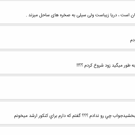
است ، دریا زیباست ولی سیلی به صخره های ساحل میزند .
دم
ه طور ميگيد زود شروع كردم ؟؟!!
 ببخشيدجواب چي رو ندادم ؟؟؟ گفتم كه دارم براي كنكور ارشد ميخونم