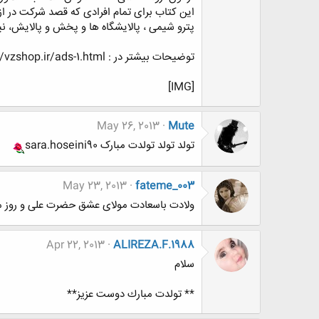
این کتاب برای تمام افرادی که قصد شرکت در
پترو شیمی ، پالایشگاه ها و پخش و پالایش، نی
توضیحات بیشتر در : http://vzshop.ir/ads-1.html
[IMG]
May 26, 2013
Mute
تولد تولد تولدت مبارک sara.hoseini90
May 23, 2013
fateme_003
ولادت باسعادت مولای عشق حضرت علی و روز م
Apr 22, 2013
ALIREZA.F.1988
سلام
** تولدت مبارك دوست عزيز**