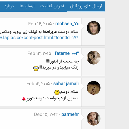
ارسال های پروفایل
آخرین فعالیت
ارسال ها
درباره
Feb 14, 2015
mohsen_70
سلام.دوست عزیزلطفا به لینک زیر بروید وعکس 
.laplas.co/cont-post.html#!contId=179
Feb 13, 2015
fateme_003
چه عجب از اینورا!!!
زنگ میزنیدو در میرید!!!
Feb 12, 2015
sahar jamali
سلام دوسم
ممنون از درخواست دوستیتون
Dec 15, 2014
parmehr