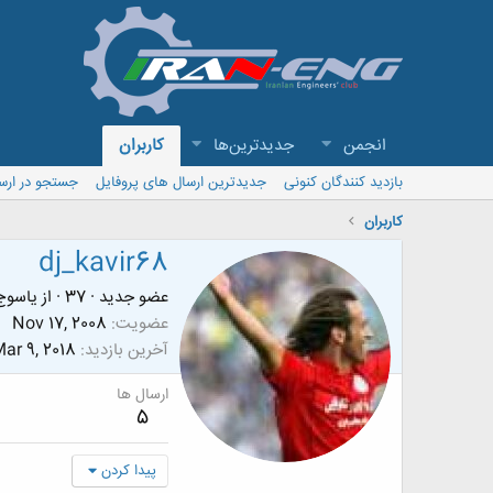
انجمن
جدیدترین‌ها
کاربران
بازدید کنندگان کنونی
جدیدترین ارسال های پروفایل
جستجو در ارس
کاربران
dj_kavir68
عضو جدید
·
37
·
از
ياسوج
عضویت
Nov 17, 2008
آخرین بازدید
ar 9, 2018
ارسال ها
5
پیدا کردن