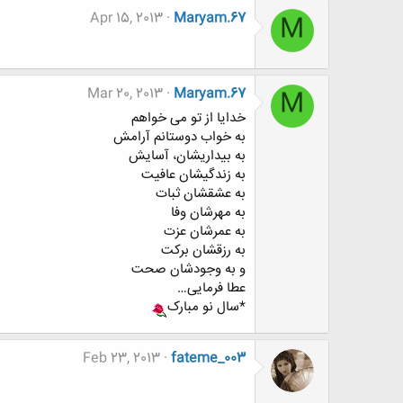
Apr 15, 2013
Maryam.67
M
Mar 20, 2013
Maryam.67
M
خدایا از تو می خواهم
به خواب دوستانم آرامش
به بیداریشان، آسایش
به زندگیشان عافیت
به عشقشان ثبات
به مهرشان وفا
به عمرشان عزت
به رزقشان برکت
و به وجودشان صحت
عطا فرمایی…
*سال نو مبارک
Feb 23, 2013
fateme_003