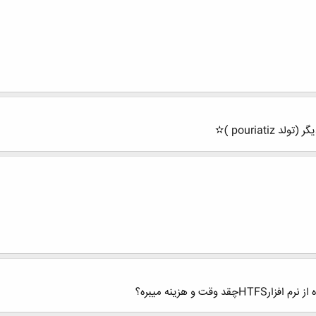
pouriat )✫
ت و هزینه میبره؟