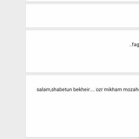
fag
salam,shabetun bekheir.... ozr mikham moza