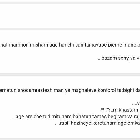
hat mamnon misham age har chi sari tar javabe pieme mano be
bazam sorry va v
hemetun shodamrastesh man ye maghaleye kontorol tatbighi d
v
mikhastam be
age are che turi mitunam bahatun tamas begiram va raj
rasti hazineye karetunam age emka