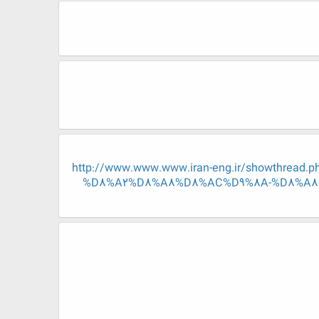
http://www.www.www.iran-eng.ir/showth
%D8%A2%D8%A8%D8%AC%D9%8A-%D8%A8