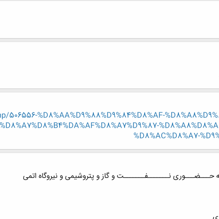
read.php/506556-%D8%AA%D9%88%D9%84%D8%AF-%D8%A8%
%D8%A7%D8%B4%DA%AF%D8%A7%D9%87-%D8%A8%D8%AF
%D8%AC%D8%A7-%D9
ه حـــضـــوری نـــــــفـــــــت و گاز و پتروشیمی و نیروگاه اتمی
ی