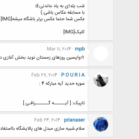
شب یلدای به یاد ماندنی:d
با مسابقه عکاس باشی:)
عکس شما حتما عکس برتر باشگاه میشه[IMG]
کلیک[IMG]
Mar 11, 2014
mpb
✫واپسین روزهای زمستان نوید بخش آغازی دیگر (تولد iz
Feb 27, 2014
P O U R I A
سوره حدید آیه مبارکه 4 :
تاپیک: [ آیــــــه گـــــــرافـی ]
Feb 24, 2014
prianaser
سلام.شبیه سازی مبدل های پالایشگاه بااستفاده از نرم افزارHTFSچقد وق