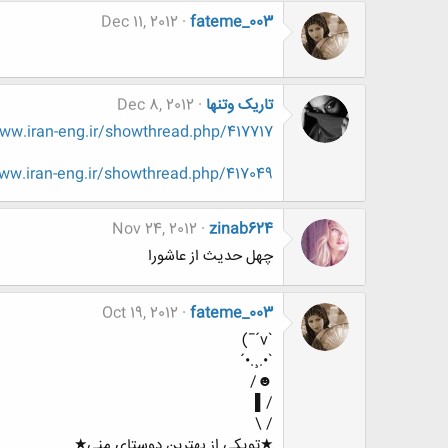
Dec 11, 2012
fateme_003
تاریک وتنها
Dec 8, 2012
w.iran-eng.ir/showthread.php/417717
w.iran-eng.ir/showthread.php/417049
Nov 24, 2012
zinab624
چهل حدیث از عاشورا
Oct 19, 2012
fateme_003
`v´¯)
`•.¸.•´
☻/
/▌
/ \
★تویکی از بهترین دوستای منی★