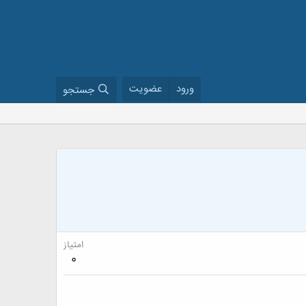
ورود
عضویت
جستجو
امتیاز
0