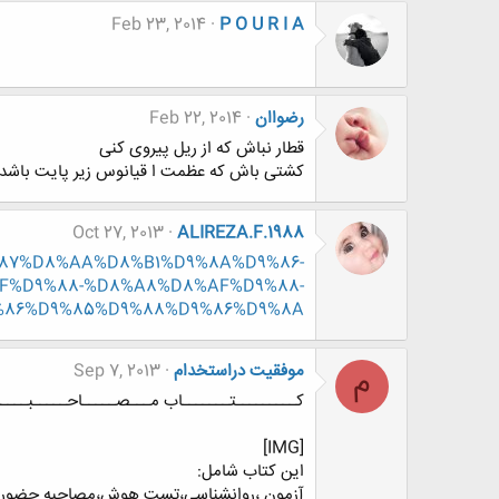
Feb 23, 2014
P O U R I A
رضواان
Feb 22, 2014
قطار نباش که از ریل پیروی کنی
کشتی باش که عظمت ا قیانوس زیر پایت باشد
Oct 27, 2013
ALIREZA.F.1988
D9%87%D8%AA%D8%B1%D9%8A%D9%86-
%D9%88-%D8%A8%D8%AF%D9%88-
%86%D9%85%D9%88%D9%86%D9%8A
موفقیت دراستخدام
Sep 7, 2013
م
کـــــــــتـــــــاب مـــصـــــاحـــــبــــ
[IMG]
این کتاب شامل:
آزمون ،روانشناسی،تست هوش،مصاحبه حضور