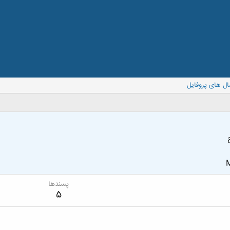
ال های پروفایل
M
پسندها
5