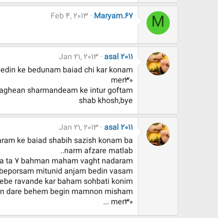
Feb 4, 2013
Maryam.67
M
Jan 21, 2013
asal 2011
din ke bedunam baiad chi kar konam..
mer30
aghean sharmandeam ke intur goftam...
shab khosh,bye
Jan 21, 2013
asal 2011
aram ke baiad shabih sazish konam ba
narm afzare matlab..
a ta 7 bahman maham vaght nadaram....
porsam mitunid anjam bedin vasam..??!!!!
ebe ravande kar baham sohbati konim...
n dare behem begin mamnon misham....
mer30 ...