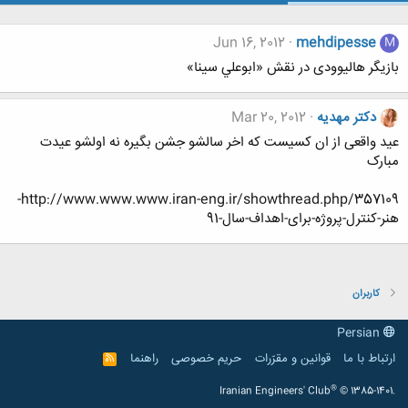
Jun 16, 2012
mehdipesse
M
بازیگر هالیوودی در نقش «ابوعلي سينا»
دکتر مهدیه
Mar 20, 2012
عید واقعی از ان کسیست که اخر سالشو جشن بگیره نه اولشو عیدت
مبارک
http://www.www.www.iran-eng.ir/showthread.php/357109-
هنر-کنترل-پروژه-برای-اهداف-سال-91
کاربران
Persian
ارتباط با ما
قوانین و مقرّرات
حریم خصوصی
راهنما
R
S
S
®
Iranian Engineers' Club
© 1385-1401.