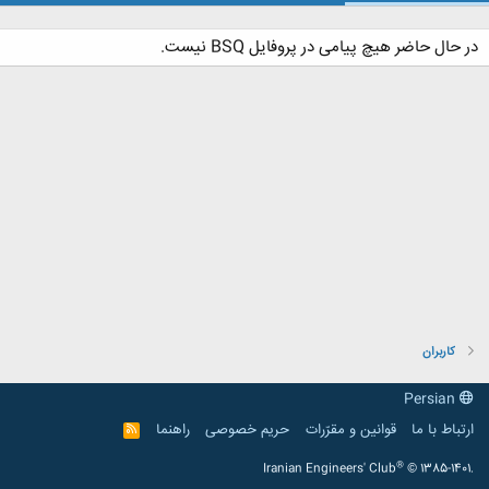
در حال حاضر هیچ پیامی در پروفایل BSQ نیست.
کاربران
Persian
ارتباط با ما
قوانین و مقرّرات
حریم خصوصی
راهنما
R
S
S
®
Iranian Engineers' Club
© 1385-1401.