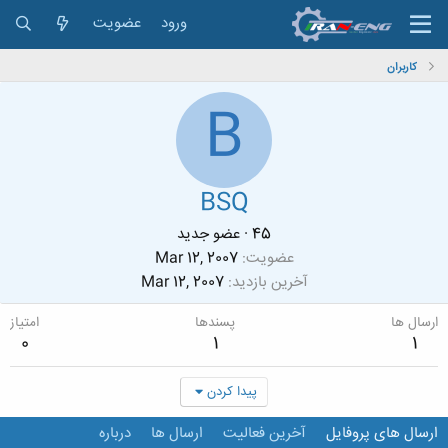
ورود
عضویت
کاربران
B
BSQ
45
·
عضو جدید
عضویت
Mar 12, 2007
آخرین بازدید
Mar 12, 2007
ارسال ها
پسندها
امتیاز
0
1
1
پیدا کردن
ارسال های پروفایل
آخرین فعالیت
ارسال ها
درباره