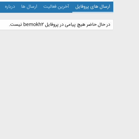
ارسال های پروفایل
آخرین فعالیت
ارسال ها
درباره
در حال حاضر هیچ پیامی در پروفایل bemokh2 نیست.