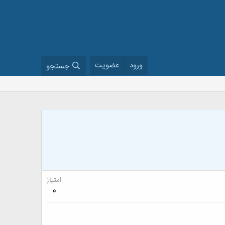
ورود
عضویت
جستجو
امتیاز
0