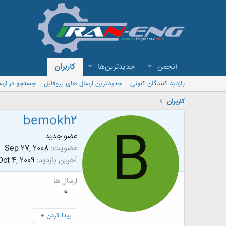
انجمن
جدیدترین‌ها
کاربران
بازدید کنندگان کنونی
جدیدترین ارسال های پروفایل
جستجو در ارس
کاربران
bemokh2
B
عضو جدید
عضویت
Sep 27, 2008
آخرین بازدید
Oct 4, 2009
ارسال ها
0
پیدا کردن