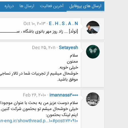
ارسال های پروفایل
آخرین فعالیت
ارسال ها
درباره
Oct 10, 2013
E . H . S . A . N
[تولّد] ... زاد روز مهر بانوی باشگاه ، ســـــــــــــت
Dec 25, 2011
Setayesh
سلام
ممنون
خیلی خوبه.
خوشحال میشیم از تجربیات شما در تالار نساجی 
موفق باشید.
Feb 26, 2010
imannasa2000
سلام دوست عزیز.من یه بحث با عنوان موجودات 
خیلی خوشحال میشم تو بحثمون شرکت کنین..
اینم لینک بحثمون:
eng.ir/showthread.p...10#post1720910