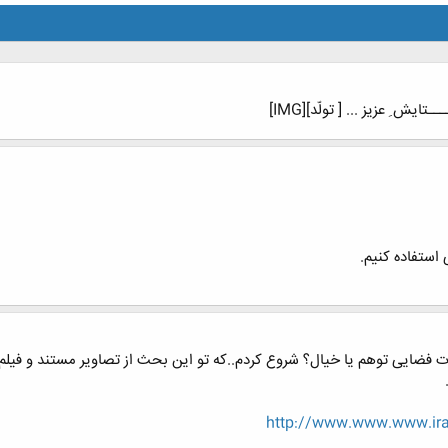
ایش ِ عزیز ... [ تولّد][IMG]
استفاده کنیم.
فضایی توهم یا خیال؟ شروع کردم..که تو این بحث از تصاویر مستند و فیلم
http://www.www.www.iran-