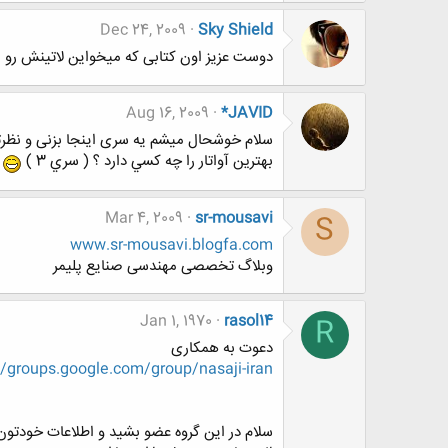
Dec 24, 2009
Sky Shield
دوست عزیز اون کتابی که میخواین لاتینش رو اح
Aug 16, 2009
*JAVID
سلام خوشحال میشم یه سری اینجا بزنی و نظرت
بهترين آواتار را چه كسي دارد ؟ ( سري 3 )
Mar 4, 2009
sr-mousavi
S
www.sr-mousavi.blogfa.com
وبلاگ تخصصی مهندسی صنایع پلیمر
Jan 1, 1970
rasol14
R
دعوت به همکاری
//groups.google.com/group/nasaji-iran
سلام در این گروه عضو بشید و اطلاعات خودتون د