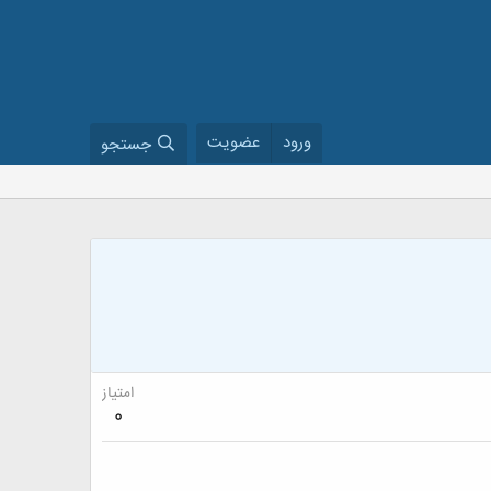
ورود
عضویت
جستجو
امتیاز
0