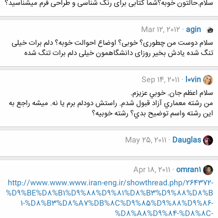
سلام.حالتون خوبه؟شما کتابی برای رنگ شناسی و طراحی فرم میشناسید؟
Mar 12, 2012
agin
سلام دوست من چطوری؟ خوبی؟ اوضاع احوالت خوبه؟ دلم برات خیلی
تنگ شده یادش بخیر روزای دانشگاهمون خیلی دلم برات تنگ شده
Sep 14, 2011
l0vin
سلام اعظم جان. خوبي عزيزم.
من رشته معماري آزاد قبول شدم. راستش دودلم برم يا نه. ميشه راجع به
اين رشته واسم توضيح بدي؟ رشته خوبيه؟
May 25, 2011
Dauglas
Apr 18, 2011
omran1
http://www.www.www.iran-eng.ir/showthread.php/264372-
%D9%BE%D8%B1%D9%88%D9%81%D8%B3%D9%88%D8%B
1-%D8%B3%D8%A7%DB%8C%D9%85%D9%88%D9%86-
%D8%A8%D9%84-%D8%8C-