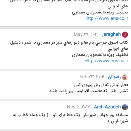
كتاب اصول طراحي بام ها و ديوارهاي سبز در معماري به همراه ديتيل
هاي اجرايي
تخفيف ويژه دانشجويان معماري
Http://www.ens-co.ir
May 31, 2014
jaragheh
J
كتاب اصول طراحي بام ها و ديوارهاي سبز در معماري به همراه ديتيل
هاي اجرايي
تخفيف ويژه دانشجويان معماري
Http://www.ens-co.ir
رضواان
Feb 23, 2014
قطار نباش که از ریل پیروی کنی
کشتی باش که عظمت اقیانوس زیر پایت باشد
Nov 5, 2013
Arch-Azadeh
مسابقه روز جهانی شهرساز - یک خط برای تو... ( یک جمله خطاب به
شهرسازان )