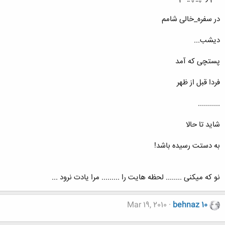
در سفره_خالی شامم
دیشب...
پستچی که آمد
فردا قبل از ظهر
...........
شاید تا حالا
به دستت رسیده باشد!
نو که میکنی ........ لحظه هایت را ......... مرا یادت نرود ...
Mar 19, 2010
behnaz 10