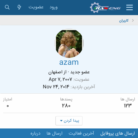
ورود
عضویت
کاربران
azam
عضو جدید
·
از
اصفهان
عضویت
Apr 7, 2007
آخرین بازدید
Nov 24, 2014
ارسال ها
پسندها
امتیاز
0
280
123
پیدا کردن
ارسال های پروفایل
آخرین فعالیت
ارسال ها
درباره