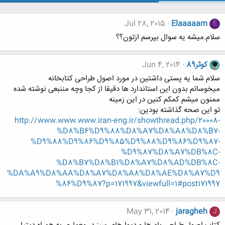
Jul 28, 2015
Elaaaaam
E
سلام.میشه یه سوال بپرسم ازتون؟؟
کوثر89
Jun 4, 2014
سلام شما یه پستی داشتین در مورد اصول طراحی کتابخانه
میخوساتم بدون این استاندارد ها دقیقا از کجا وچه مننبعی نوشته شده
ممنون میشم کمکم کنین در این زمینه
تو این صحه گذاشته بودین:
http://www.www.www.iran-eng.ir/showthread.php/20008-
%D8%B6%D9%88%D8%A7%D8%A8%D8%B7-
%D9%88%D9%86%D9%85%D9%88%D9%86%D9%87-
%D9%87%D8%A7%DB%8C-
%D8%B7%D8%B1%D8%A7%D8%AD%DB%8C-
%DA%A9%D8%AA%D8%A7%D8%A8%D8%AE%D8%A7%D9
%86%D9%87?p=171997&viewfull=1#post171997
May 31, 2014
jaragheh
J