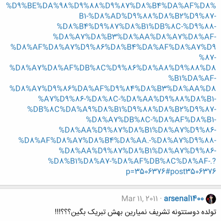
%D9%BE%DA%98%D9%88%D9%87%D8%B4%DA%AF%D8%
B1-%D8%AD%D9%88%D8%B2%D9%87-
%D8%B4%D9%87%D8%B1%DB%8C-%D9%88-
%D8%A7%D8%B3%D8%AA%D8%A7%D8%AF-
%D8%AF%D8%A7%D9%86%D8%B4%DA%AF%D8%A7%D9
%87-
%D8%A7%D8%AF%DB%8C%D9%86%D8%A8%D9%88%D8
%B1%DA%AF-
%D8%A7%D9%86%DA%AF%D9%84%D8%B3%D8%AA%D8
%A7%D9%86-%D8%8C-%D8%AA%D9%88%D8%B1-
%DB%8C%DA%A9%D8%B1%D9%88%D8%B2%D9%87-
%D8%A7%DB%8C-%D8%AF%D8%B1-
%D8%AA%D9%87%D8%B1%D8%A7%D9%86-
%D8%AF%D8%A7%D8%B4%D8%AA.-%D8%A7%D9%88-
%D8%AA%D9%87%D8%B1%D8%A7%D9%86-
%D8%B1%D8%A7-%D8%AF%DB%8C%D8%AF-.?
p=3506376#post3506376
Mar 11, 2011
arsenal1400
تولده دوستتونه تشریف نمیارین بهش تبریک بگین؟؟؟!!!