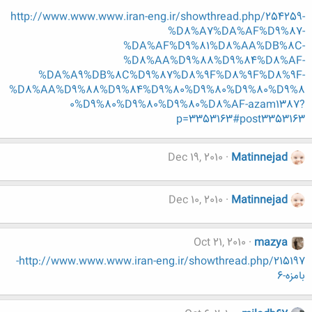
http://www.www.www.iran-eng.ir/showthread.php/254259-
%D8%A7%DA%AF%D9%87-
%DA%AF%D9%81%D8%AA%DB%8C-
%D8%AA%D9%88%D9%84%D8%AF-
%DA%A9%DB%8C%D9%87%D8%9F%D8%9F%D8%9F-
%D8%AA%D9%88%D9%84%D9%80%D9%80%D9%80%D9%8
0%D9%80%D9%80%D9%80%D8%AF-azam1387?
p=3353163#post3353163
Dec 19, 2010
Matinnejad
Dec 10, 2010
Matinnejad
Oct 21, 2010
mazya
http://www.www.www.iran-eng.ir/showthread.php/215197-
بامزه-6