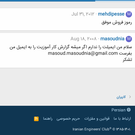
Jul 31, 2012
mehdipesse
M
رموز فروش موفق
Aug 18, 2008
masoudnia
M
سلام من ایمیلت را ندارم اگر میشه گزارش کار آموزیت را به ایمیل من
بفرست masoud.masoudnia@gmail.com
تشکر
کاربران
Persian
ارتباط با ما
قوانین و مقرّرات
حریم خصوصی
راهنما
R
S
S
®
Iranian Engineers' Club
© 1385-1401.