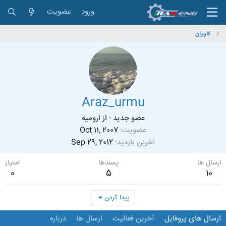
ورود
عضویت
کاربران
Araz_urmu
عضو جدید
·
از
اروميه
عضویت
Oct 11, 2007
آخرین بازدید
Sep 29, 2012
ارسال ها
پسندها
امتیاز
0
5
10
پیدا کردن
ارسال های پروفایل
آخرین فعالیت
ارسال ها
درباره