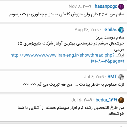
Nov 8, 2009
hasanpogc
H
سلام من یه nc دارم ولی جزوش کاغذی نمیدونم چطوری بهت برسونم
Aug 26, 2009
.:Shila:.
سلام دوست عزیز
خوشحال میشم در نظرسنجی بهترین آواتار شرکت کنین(سری 5)
مرسی
لینک:
http://www.www.www.iran-eng.ir/showthread.php?
t=108002&page=1
Jul 6, 2009
BMT
ازت ممنونم به خاطر پیامت .... من هم تبریک می گم <<<>>>
Jul 5, 2009
bedar_1361
B
من فارغ التحصیل رشته نرم افزار سیستم هستم از آشنایی با شما
خوشحالم