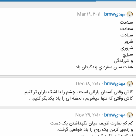
مهدیbmw
Mar 19, 2011
سلامت
سعادت
سيادت
سُرور
سَروري
سبزي
و سَرزندگي
هفت سين سفره ي زندگيتان باد
مهدیbmw
Dec 18, 2010
کاش وقتی آسمان بارانی است ، چشم را با اشک باران تر کنیم
کاش وقتی که تنها میشویم ، لحظه ای را یاد یکدیگر کنیم...
مهدیbmw
Nov 29, 2010
کم کم تفاوت ظریف میان نگهداشتن یک دست
و زنجیر کردن یک روح را یاد خواهی گرفت.