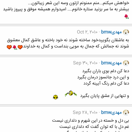
خواهش میکنم...منم ممنونم ازتون وسه این شعر زیباتون...
بیشتر به ما سر بزنید ستاره خانوم.... امیدوارم همیشه موفق و پیروز باشید
مهدیbmw
Oct 2, 2010
به عاشقان بگوییدخود ساخته شوند نه خود باخته و عاشق كمال معشوق
شوند نه جمالش كه جمال به مویى بنداست و كمال به خداوند
مهدیbmw
Sep 30, 2010
دعا کن دلم بوی باران بگیرد
و این درد جانسوز درمان بگیرد
دعا کن دلم رنگ آیینه گردد
و تنهایی از عشق پایان بگیرد
مهدیbmw
Sep 28, 2010
بی دل و خسته در این شهرم و دلداری نیست
غم دل با که توان گفت که دلداری نیست