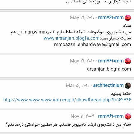
آنچه هرگز نرسد ، روز جدائی باشد . . .
May 21, 2010
mm7610mm
سلام
من بیشتر روی موضوعات شبکه تسلط دارم نظیرngn,wimax این هم
سایت بسیار مفید
www.arsanjan.blogfa.com
mmoazzni.enhardwave@gmail.com
May 21, 2010
mm7610mm
arsanjan.blogfa.com
Mar 16, 2010
architectinium
حتما ببینید
http://www.www.www.iran-eng.ir/showthread.php?t=162796
Nov 11, 2009
mm7610mm
سلام:من دانشجوی ارشد کامپیوتر هستم. هر مطلبی خواستی درخدمتم؟