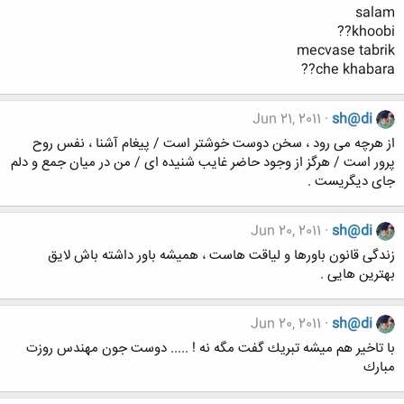
salam
khoobi??
mecvase tabrik
che khabara??
Jun 21, 2011
sh@di
از هرچه می رود ، سخن دوست خوشتر است / پیغام آشنا ، نفس روح
پرور است / هرگز از وجود حاضر غایب شنیده ای / من در میان جمع و دلم
جای دیگریست .
Jun 20, 2011
sh@di
زندگی قانون باورها و لیاقت هاست ، همیشه باور داشته باش لایق
بهترین هایی .
Jun 20, 2011
sh@di
با تاخير هم ميشه تبريك گفت مگه نه ! ..... دوست جون مهندس روزت
مبارك