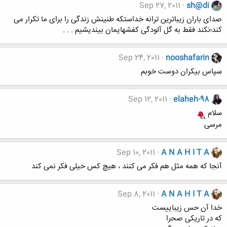
Sep 27, 2011
sh@di
صدای باران زیباترین ترانه خداستکه طنینش زندگی را برای ما تکرار می
کند؛نکند فقط به گل آلودگی کفشهایمان بیندیشیم . . .
Sep 24, 2011
nooshafarin
سپاس بيكران دوست خوبم
Sep 12, 2011
elaheh-98
سلام
مرسی
Sep 10, 2011
A N A H I T A
آنجا که همه مثل هم فکر می کنند ، هیچ کس خیلی فکر نمی کند
Sep 8, 2011
A N A H I T A
خدا آن حس زیباییست
که در تاریکی صحرا