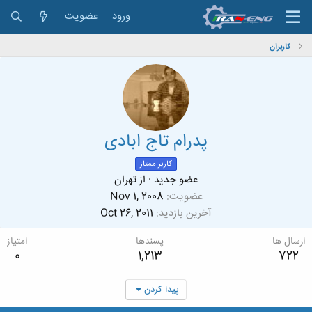
ورود
عضویت
کاربران
پدرام تاج ابادی
کاربر ممتاز
عضو جدید
·
از
تهران
عضویت
Nov 1, 2008
آخرین بازدید
Oct 26, 2011
ارسال ها
پسندها
امتیاز
0
1,213
722
پیدا کردن