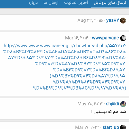
ارسال های پروفایل
آخرین فعالیت
ارسال ها
درباره
Aug 23, 2015
yas87
Mar 16, 2014
wwwparvane
http://www.www.www.iran-eng.ir/showthread.php/557307-
%D8%B2%D9%86%D8%AF%DA%AF%DB%8C%D9%86%D8%
A7%D9%85%D9%87-%D8%AD%D8%B6%D8%B1%D8%AA-
%D9%81%D8%A7%D8%B7%D9%85%D9%87-
%D8%B2%D9%87%D8%B1%D8%A7-
(%D8%B3%D9%84%D8%A7%D9%85-
%D8%A7%D9%84%D9%84%D9%87-
%D8%B9%D9%84%DB%8C%D9%87%D8%A7)
May 20, 2013
sh@di
شما هم که نیستین !
Mar 17, 2013
start_up