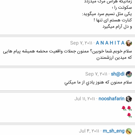
زمانیکه هراس مرگ میدزدد
سکوتت را ؛
یکی مثل نسیم سرد میگوید:
کنارت هستم ای تنها !
و دل آرام میگیرد
Sep 7, 2011
A N A H I T A
سلام خوبم.شما خوبین؟ ممنون جملات واقعیت محضه همیشه پیام هایی
که میدین ارزشمندن
Sep 7, 2011
sh@di
سلام ممنون كه هنوز يادي از ما ميكني
Jul 11, 2011
nooshafarin
Jul 4, 2011
m_sh_eng