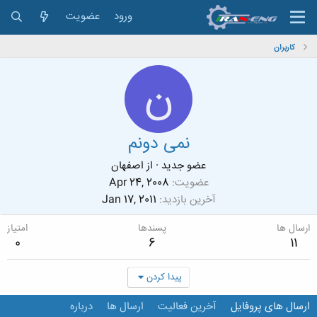
ورود
عضویت
کاربران
ن
نمی دونم
عضو جدید
·
از
اصفهان
عضویت
Apr 24, 2008
آخرین بازدید
Jan 17, 2011
ارسال ها
پسندها
امتیاز
0
6
11
پیدا کردن
ارسال های پروفایل
آخرین فعالیت
ارسال ها
درباره