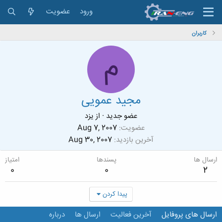
ورود
عضویت
کاربران
م
مجید عمویی
عضو جدید
·
از
یزد
عضویت
Aug 7, 2007
آخرین بازدید
Aug 30, 2007
ارسال ها
پسندها
امتیاز
0
0
2
پیدا کردن
ارسال های پروفایل
آخرین فعالیت
ارسال ها
درباره