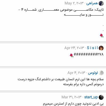
همراهی
May 2, 2013
تاپیک: عکاســـــــی موضوعی معمـــــــاری ِ شمـــاره 4 –
نــــــــور و سایــــــــــه
.
.
Apr 24, 2013
S i s i l
##########278
لوتوس
Apr 4, 2013
سلام.بچه ها این ترم انسان طبیعت بر داشتم.لنگ جزوه درست
درمونم.کسی داره برام بفرسته
Mar 31, 2013
start_up
بی ادبی ندونید چون دارم از استرس میمیرم