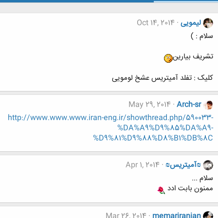
لیمویی
Oct 14, 2014
سلام : )
تشریف بیارین
کلیک : تفلد آمیتریس عشخ لومویی
May 29, 2014
Arch-sr
http://www.www.www.iran-eng.ir/showthread.php/590033-
%DA%A9%D9%85%DA%A9-
%D9%81%D9%88%D8%B1%DB%8C
₪آمیتریس₪
Apr 1, 2014
سلام ...
ممنون بابت ادد
Mar 26, 2014
memariranian