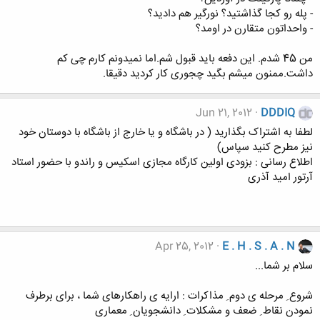
- پله رو کجا گذاشتید؟ نورگیر هم دادید؟
- واحداتون متقارن در اومد؟
من 45 شدم. این دفعه باید قبول شم.اما نمیدونم کارم چی کم
داشت.ممنون میشم بگید چجوری کار کردید دقیقا.
Jun 21, 2012
DDDIQ
لطفا به اشتراک بگذارید ( در باشگاه و یا خارج از باشگاه با دوستان خود
نیز مطرح کنید سپاس)
اطلاع رسانی : بزودی اولین کارگاه مجازی اسکیس و راندو با حضور استاد
آرتور امید آذری
Apr 25, 2012
E . H . S . A . N
سلام بر شما...
شروع ِ مرحله ی دوم ِ مذاکرات : ارایه ی راهکارهای شما ، برای برطرف
نمودن نقاط ِ ضعف و مشکلات ِ دانشجویان ِ معماری