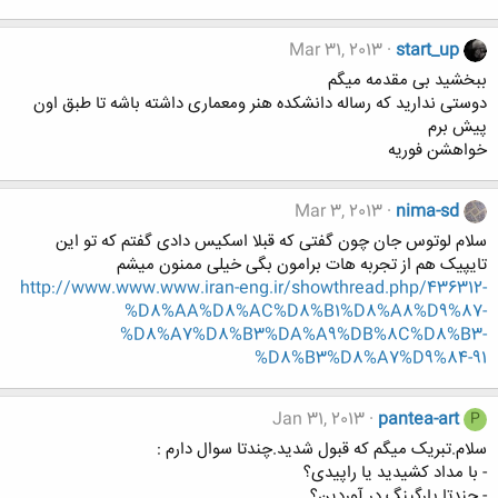
Mar 31, 2013
start_up
ببخشید بی مقدمه میگم
دوستی ندارید که رساله دانشکده هنر ومعماری داشته باشه تا طبق اون
پیش برم
خواهشن فوریه
Mar 3, 2013
nima-sd
سلام لوتوس جان چون گفتی که قبلا اسکیس دادی گفتم که تو این
تایپیک هم از تجربه هات برامون بگی خیلی ممنون میشم
http://www.www.www.iran-eng.ir/showthread.php/436312-
%D8%AA%D8%AC%D8%B1%D8%A8%D9%87-
%D8%A7%D8%B3%DA%A9%DB%8C%D8%B3-
%D8%B3%D8%A7%D9%84-91
Jan 31, 2013
pantea-art
P
سلام.تبریک میگم که قبول شدید.چندتا سوال دارم :
- با مداد کشیدید یا راپیدی؟
- چندتا پارگینگ در آوردین؟