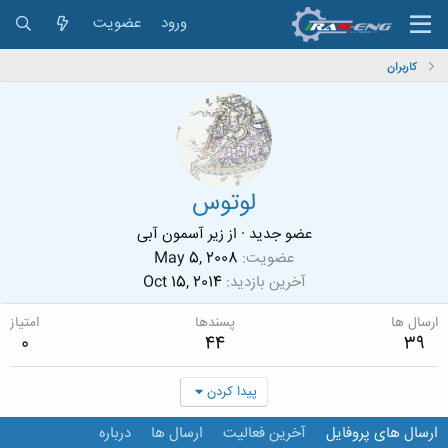
ورود
عضویت
کاربران
لوتوس
عضو جدید
·
از
زیر آسمون آبی
عضویت
May 5, 2008
آخرین بازدید
Oct 15, 2014
ارسال ها
پسندها
امتیاز
0
44
39
پیدا کردن
ارسال های پروفایل
آخرین فعالیت
ارسال ها
درباره