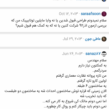
Oct 12, 2013
saraafsoon
S
سلام نمیدونم طراحی قبول شدین یا نه وایا مایلین توتایپیک من که
بررسی ازمون اذر92 شرکت کنین یا نه که به کمک هم قبول شیم؟
عاطی جون
Jul 29, 2013
Jun 26, 2013
sanaz87
سلام مهندس
به کمکتون نیاز دارم
سردرگمم..
من تازه پروانه نظارت معماری گرفتم
اولین کارو تازه گرفتم.
یه ساختمون 6 طبقه.
الان زمینی که قراره توش ساختمون احداث شه یه ساختمون دو طبقست
که باید تخریب شه
اما نمی دونم مالک کی شروع به کار می کنه...
نمی دونم باید چیکار کنم و روال کار چطوره...