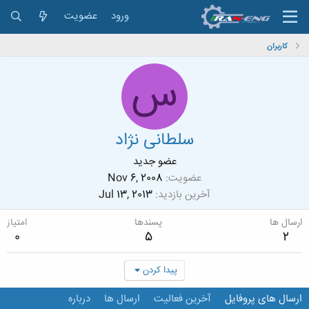
ورود
عضویت
کاربران
س
سلطانی نژاد
عضو جدید
عضویت
Nov 6, 2008
آخرین بازدید
Jul 13, 2013
ارسال ها
پسندها
امتیاز
0
5
2
پیدا کردن
ارسال های پروفایل
آخرین فعالیت
ارسال ها
درباره