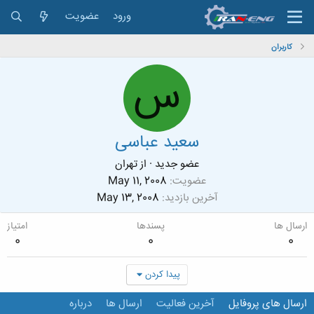
ورود
عضویت
کاربران
س
سعید عباسی
عضو جدید
·
از
تهران
عضویت
May 11, 2008
آخرین بازدید
May 13, 2008
ارسال ها
پسندها
امتیاز
0
0
0
پیدا کردن
ارسال های پروفایل
آخرین فعالیت
ارسال ها
درباره