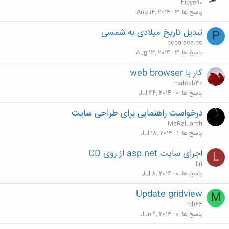
hibye90
پاسخ ها
3
Aug 14, 2014
تبدیل تاریخ میلادی به شمسی
P
pcpalace.ps
پاسخ ها
3
Aug 13, 2014
کار با web browser
mahtab30
پاسخ ها
0
Jul 24, 2014
درخواست راهنمایی برای طراحی سایت
MaRaL.arch
پاسخ ها
1
Jul 18, 2014
اجرای سایت asp.net از روی CD
L
liri
پاسخ ها
0
Jul 8, 2014
Update gridview
M
mh66
پاسخ ها
0
Jun 9, 2014