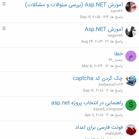
آموزش Asp.NET (بررسی سئوالات و مشکلات)
م
ه
sam66
م
پاسخ ها
124
Sep 19, 2015
آموزش Asp.NET
م
ه
negin17h
م
پاسخ ها
21
Aug 24, 2014
خطا
م
محمد_99
پاسخ ها
12
Mar 5, 2024
چک کردن کد captcha
kerberos2023
پاسخ ها
2
Sep 12, 2018
راهنمایی در انتخاب پروژه asp.net
S
saeed_computer
پاسخ ها
2
Apr 11, 2018
فونت فارسی برای اعداد
mahtab30