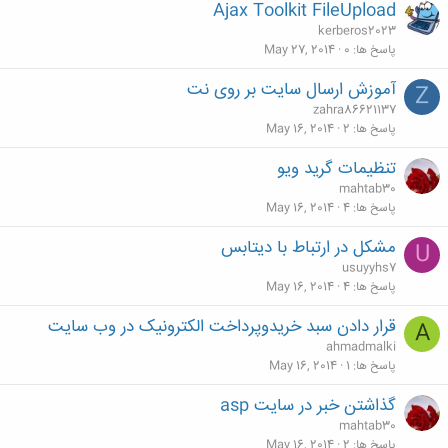
Ajax Toolkit FileUpload
kerberos2023
پاسخ ها
0
May 27, 2014
آموزش ارسال سایت بر روی نت
Z
zahra86621137
پاسخ ها
2
May 16, 2014
تنظیمات گرید ویو
mahtab30
پاسخ ها
4
May 16, 2014
مشکل در ارتباط با دیتابس
U
usuyyhs7
پاسخ ها
4
May 16, 2014
قرار دادن سبد خریدوپرداخت الکترونیک در وب سایت
A
ahmadmalki
پاسخ ها
1
May 16, 2014
گذاشتن خبر در سایت asp
mahtab30
پاسخ ها
2
May 16, 2014