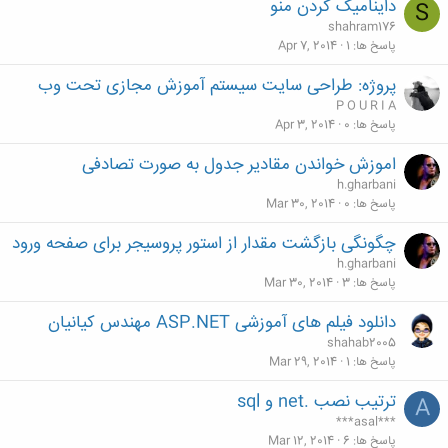
داینامیک کردن منو
S
shahram176
پاسخ ها
1
Apr 7, 2014
پروژه: طراحی سایت سیستم آموزش مجازی تحت وب
P O U R I A
پاسخ ها
0
Apr 3, 2014
اموزش خواندن مقادیر جدول به صورت تصادفی
h.gharbani
پاسخ ها
0
Mar 30, 2014
چگونگی بازگشت مقدار از استور پروسیجر برای صفحه ورود
h.gharbani
پاسخ ها
3
Mar 30, 2014
دانلود فیلم های آموزشی ASP.NET مهندس کیانیان
shahab2005
پاسخ ها
1
Mar 29, 2014
ترتیب نصب .net و sql
A
***asal***
پاسخ ها
6
Mar 12, 2014