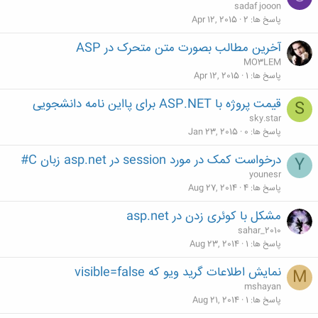
sadaf jooon
پاسخ ها
2
Apr 12, 2015
آخرین مطالب بصورت متن متحرک در ASP
MO3LEM
پاسخ ها
1
Apr 12, 2015
قیمت پروژه با ASP.NET برای پااین نامه دانشجویی
S
sky.star
پاسخ ها
0
Jan 23, 2015
درخواست کمک در مورد session در asp.net زبان C#
Y
younesr
پاسخ ها
4
Aug 27, 2014
مشکل با کوئری زدن در asp.net
sahar_2010
پاسخ ها
1
Aug 23, 2014
نمایش اطلاعات گرید ویو که visible=false
M
mshayan
پاسخ ها
1
Aug 21, 2014