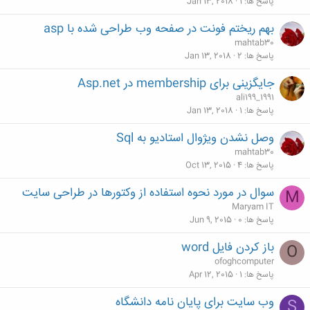
پاسخ ها
1
Jan 13, 2018
بهم ریختم فونت در صفحه وب طراحی شده با asp
mahtab30
پاسخ ها
2
Jan 13, 2018
جایگزینی برای membership در Asp.net
ali199_1991
پاسخ ها
1
Jan 13, 2018
وصل نشدن ویژوال استادیو به Sql
mahtab30
پاسخ ها
4
Oct 13, 2015
سوال در مورد نحوه استفاده از وکتورها در طراحی سایت
M
Maryam IT
پاسخ ها
0
Jun 9, 2015
باز کردن فایل word
O
ofoghcomputer
پاسخ ها
1
Apr 12, 2015
وب سایت برای پایان نامه دانشگاه
S