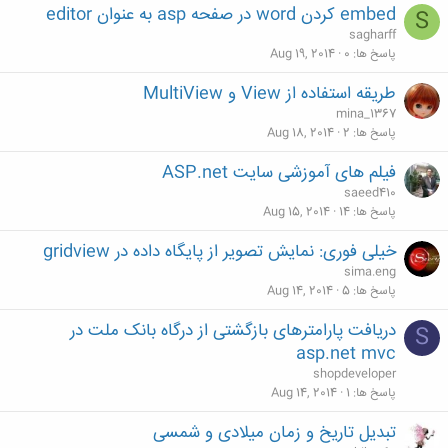
embed کردن word در صفحه asp به عنوان editor
S
sagharff
پاسخ ها
0
Aug 19, 2014
طریقه استفاده از View و MultiView
mina_1367
پاسخ ها
2
Aug 18, 2014
فیلم های آموزشی سایت ASP.net
saeed410
پاسخ ها
14
Aug 15, 2014
خیلی فوری: نمایش تصویر از پایگاه داده در gridview
sima.eng
پاسخ ها
5
Aug 14, 2014
دریافت پارامترهای بازگشتی از درگاه بانک ملت در
S
asp.net mvc
shopdeveloper
پاسخ ها
1
Aug 14, 2014
تبدیل تاریخ و زمان میلادی و شمسی