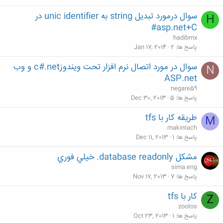
سوال درمورد تبدیل string به unic identifier در
H
asp.net+C#
hadibmx
پاسخ ها
2
Jan 17, 2014
سوال در مورد اتصال نرم افزار تحت ویندوزc#.net و وب
N
ASP.net
negare59
پاسخ ها
5
Dec 30, 2013
طریقه کار با tfs
M
makintach
پاسخ ها
1
Dec 11, 2013
مشكل database readonly. خيلي فوري
sima.eng
پاسخ ها
7
Nov 17, 2013
کار با tfs
Z
zootos
پاسخ ها
1
Oct 23, 2013