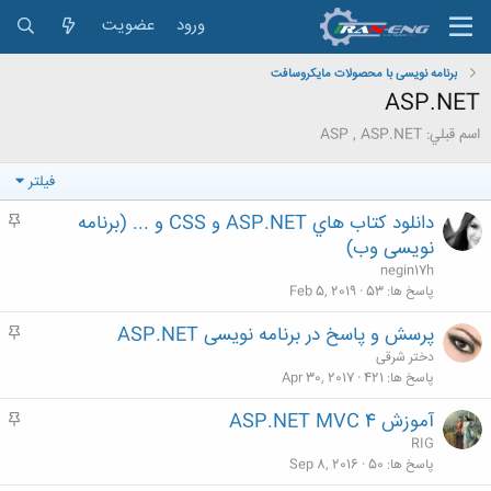
ورود
عضویت
برنامه نویسی با محصولات مایکروسافت
ASP.NET
اسم قبلي: ASP , ASP.NET
فیلتر
دانلود کتاب هاي ASP.NET و CSS و ... (برنامه
م
ه
نويسی وب)
م
negin17h
پاسخ ها
53
Feb 5, 2019
پرسش و پاسخ در برنامه نویسی ASP.NET
م
ه
دختر شرقی
م
پاسخ ها
421
Apr 30, 2017
آموزش ASP.NET MVC 4
م
ه
RIG
م
پاسخ ها
50
Sep 8, 2016