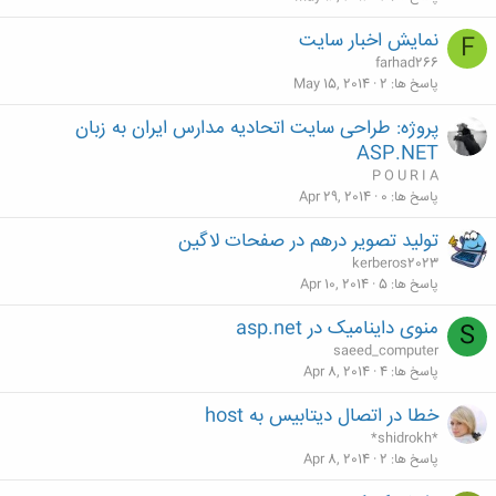
نمایش اخبار سایت
F
farhad266
پاسخ ها
2
May 15, 2014
پروژه: طراحی سایت اتحادیه مدارس ایران به زبان
ASP.NET‎
P O U R I A
پاسخ ها
0
Apr 29, 2014
تولید تصویر درهم در صفحات لاگین
kerberos2023
پاسخ ها
5
Apr 10, 2014
منوی داینامیک در asp.net
S
saeed_computer
پاسخ ها
4
Apr 8, 2014
خطا در اتصال دیتابیس به host
*shidrokh*
پاسخ ها
2
Apr 8, 2014