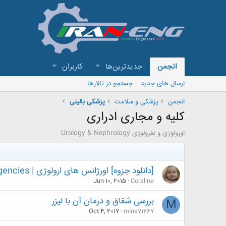
انجمن
جدیدترین‌ها
کاربران
ارسال های جدید
جستجو در تالارها
انجمن
پزشکی و سلامت
پزشکی بالینی
کلیه و مجاری ادراری
اورولوژی و نفرولوژی Urology & Nephrology
[دانلود جزوه] اورژانس های ارولوژی | Urological Emergencies
Jun 10, 2015
Coraline
بررسی شقاق و درمان آن با لیزر
M
Oct 4, 2017
mina71267