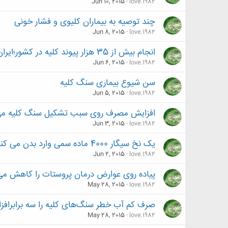
Jun 10, 2015
love.1982
چند توصیه به بیماران کلیوی و فشار خونی
Jun 8, 2015
love.1982
انجام بیش از 35 هزار پیوند کلیه در کشور؛ایران رتبه اول پیوند کلیه در خاورمیانه را دارد
Jun 6, 2015
love.1982
سن شیوع بیماری سنگ کلیه
Jun 5, 2015
love.1982
افزایش مصرف روی سبب تشکیل سنگ کلیه م
Jun 3, 2015
love.1982
یک نخ سیگار 4000 ماده سمی وارد بدن می کند
Jun 2, 2015
love.1982
پیاده روی عوارض درمان پروستات را کاهش می
May 28, 2015
love.1982
صرف کم آب خطر سنگ‌های کلیه را سه برابرافز
May 28, 2015
love.1982