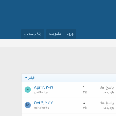
ورود
عضویت
جستجو
فیلتر
پاسخ ها
1
Apr 3, 2019
م
بازدیدها
2K
مینا هاشمی
پاسخ ها
0
Oct 4, 2017
M
بازدیدها
3K
mina71267