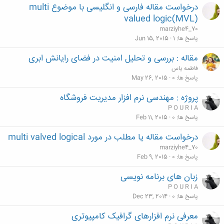
درخواست مقاله فارسی و انگلیسی با موضوع multi
valued logic(MVL)
marziyhe4_70
پاسخ ها
1
Jun 15, 2015
مقاله : بررسی و تحلیل امنیت در فضای رایانش ابری‎
فاطمه یاس
پاسخ ها
0
May 26, 2015
پروژه : مهندسی نرم افزار مدیریت فروشگاه
P O U R I A
پاسخ ها
0
Feb 11, 2015
درخواست مقاله یا مطلب در مورد multi valved logical
marziyhe4_70
پاسخ ها
0
Feb 9, 2015
زبان های برنامه نویسی‎
P O U R I A
پاسخ ها
0
Dec 23, 2014
معرفی نرم افزارهای گرافیک کامپیوتری