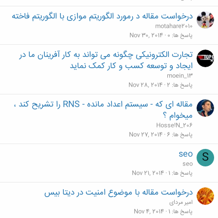
درخواست مقاله د رمورد الگوریتم موازی با الگوریتم فاخته
motahare2010
پاسخ ها
0
Nov 30, 2014
تجارت الکترونیکی چگونه می تواند به کار آفرینان ما در
ایجاد و توسعه کسب و کار کمک نماید
moein_13
پاسخ ها
2
Nov 28, 2014
مقاله ای که - سیستم اعداد مانده - RNS را تشریح کند ،
میخوام ؟
Hosse!N_206
پاسخ ها
6
Nov 27, 2014
seo
S
seo
پاسخ ها
1
Nov 21, 2014
درخواست مقاله با موضوع امنیت در دیتا بیس
امیر مردای
پاسخ ها
1
Nov 4, 2014