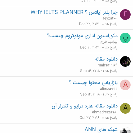
پاسخ ها
0
Jan 1, 2022
چرا پلنر آیلتس ؟ WHY IELTS PLANNER
F
feyzi1400
پاسخ ها
0
Dec 22, 2021
دکوراسیون اداری مونوکروم چیست؟
پ
پیرامید طرح
پاسخ ها
0
Dec 19, 2021
دانلود مقاله
mahsa12169
پاسخ ها
1
Sep 14, 2018
بازاریابی محتوا چیست ؟
A
alireza-res
پاسخ ها
1
Sep 14, 2018
دانلود مقاله هارد درایو و كنترلر آن
A
ahmadreza2181
پاسخ ها
0
Oct 27, 2016
شبکه های ANN