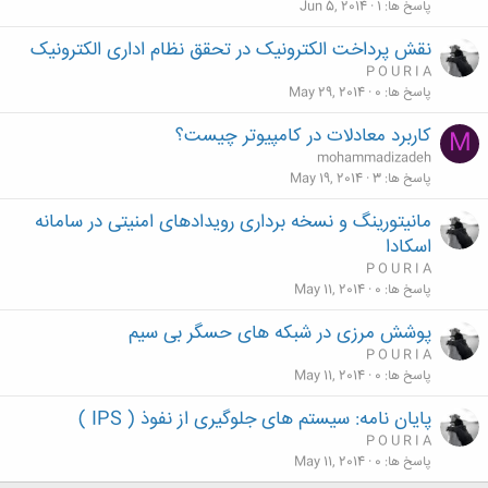
پاسخ ها
1
Jun 5, 2014
نقش پرداخت الکترونیک در تحقق نظام اداری الکترونیک‎
P O U R I A
پاسخ ها
0
May 29, 2014
کاربرد معادلات در کامپیوتر چیست؟
M
mohammadizadeh
پاسخ ها
3
May 19, 2014
مانیتورینگ و نسخه برداری رویدادهای امنیتی در سامانه
اسکادا
P O U R I A
پاسخ ها
0
May 11, 2014
پوشش مرزی در شبکه های حسگر بی سیم
P O U R I A
پاسخ ها
0
May 11, 2014
پایان نامه: سیستم های جلوگیری از نفوذ ( IPS )
P O U R I A
پاسخ ها
0
May 11, 2014