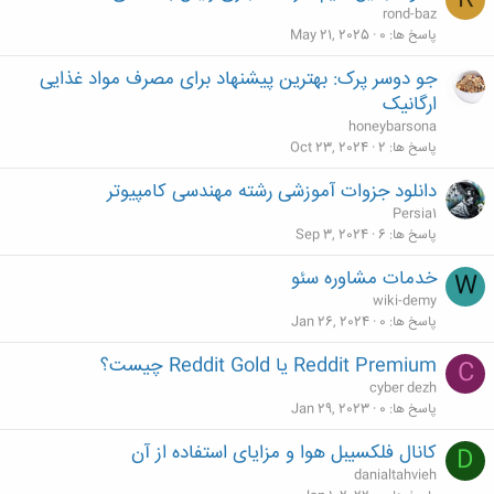
R
rond-baz
پاسخ ها
0
May 21, 2025
جو دوسر پرک: بهترین پیشنهاد برای مصرف مواد غذایی
ارگانیک
honeybarsona
پاسخ ها
2
Oct 23, 2024
دانلود جزوات آموزشی رشته مهندسی کامپیوتر
Persia1
پاسخ ها
6
Sep 3, 2024
خدمات مشاوره سئو
W
wiki-demy
پاسخ ها
0
Jan 26, 2024
Reddit Premium یا Reddit Gold چیست؟
C
cyber dezh
پاسخ ها
0
Jan 29, 2023
کانال فلکسیبل هوا و مزایای استفاده از آن
D
danialtahvieh