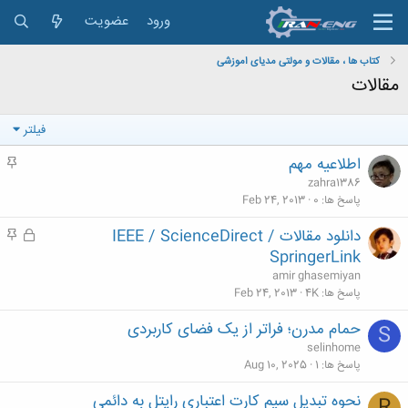
ورود
عضویت
کتاب ها ، مقالات و مولتی مدیای اموزشی
مقالات
فیلتر
اطلاعيه مهم
م
ه
zahra1386
م
پاسخ ها
0
Feb 24, 2013
دانلود مقالات IEEE / ScienceDirect /
ق
م
ف
ه
SpringerLink
ل
م
amir ghasemiyan
ش
پاسخ ها
4K
Feb 24, 2013
د
حمام مدرن؛ فراتر از یک فضای کاربردی
S
ه
selinhome
پاسخ ها
1
Aug 10, 2025
نحوه تبدیل سیم کارت اعتباری رایتل به دائمی