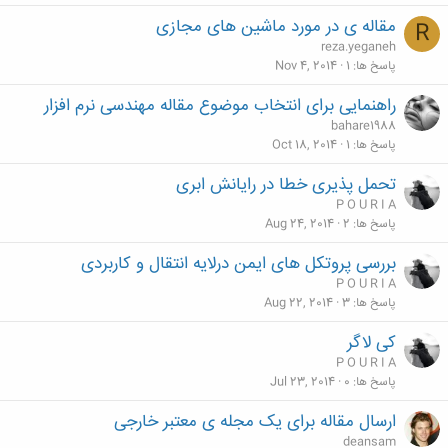
مقاله ی در مورد ماشین های مجازی
R
reza.yeganeh
پاسخ ها
1
Nov 4, 2014
راهنمایی برای انتخاب موضوع مقاله مهندسی نرم افزار
bahare1988
پاسخ ها
1
Oct 18, 2014
تحمل پذیری خطا در رایانش ابری
P O U R I A
پاسخ ها
2
Aug 24, 2014
بررسی پروتکل های ایمن درلایه انتقال و کاربردی
P O U R I A
پاسخ ها
3
Aug 22, 2014
کی لاگر
P O U R I A
پاسخ ها
0
Jul 23, 2014
ارسال مقاله برای یک مجله ی معتبر خارجی
deansam