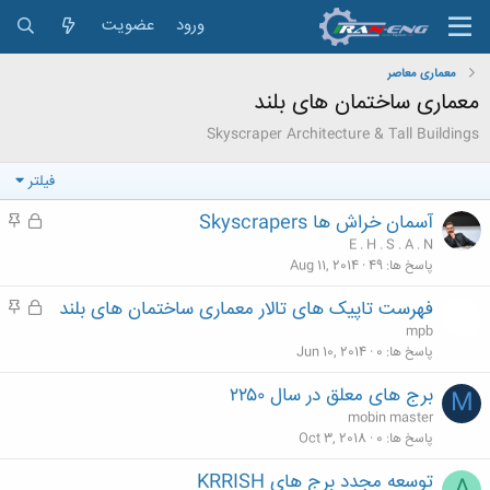
ورود
عضویت
معماری معاصر
معماری ساختمان های بلند
Skyscraper Architecture & Tall Buildings
فیلتر
آسمان خراش ها Skyscrapers
ق
م
ف
ه
E . H . S . A . N
ل
م
پاسخ ها
49
Aug 11, 2014
ش
فهرست تاپیک های تالار معماری ساختمان های بلند
ق
م
د
ف
ه
mpb
ه
ل
م
پاسخ ها
0
Jun 10, 2014
ش
برج های معلق در سال ۲۲۵۰
M
د
mobin master
ه
پاسخ ها
0
Oct 3, 2018
توسعه مجدد برج های KRRISH