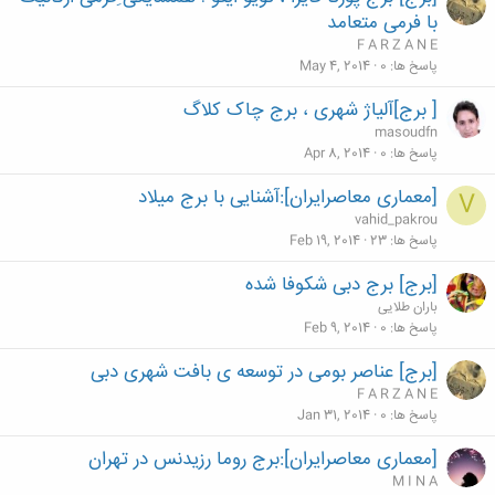
با فرمی متعامد
F A R Z A N E
پاسخ ها
0
May 4, 2014
[ برج]آلیاژ شهری ، برج چاک کلاگ
masoudfn
پاسخ ها
0
Apr 8, 2014
[معماری معاصرایران]:آشنایی با برج میلاد
V
vahid_pakrou
پاسخ ها
23
Feb 19, 2014
[برج] برج دبی شکوفا شده
باران طلایی
پاسخ ها
0
Feb 9, 2014
[برج] عناصر بومی در توسعه ی بافت شهری دبی
F A R Z A N E
پاسخ ها
0
Jan 31, 2014
[معماری معاصرایران]:برج روما رزیدنس در تهران
M I N A