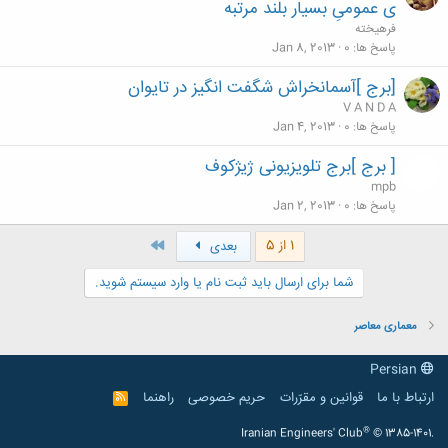
ی عمومیِ بسیار بلند مرتبه
فرهيخته
پاسخ ها
0
Jan 8, 2013
[برج ]آسمانخراش شگفت انگیز در تایوان
V A N D A
پاسخ ها
0
Jan 4, 2013
[ برج ]برج تلویزیونی ژیژکوف
mpb
پاسخ ها
0
Jan 2, 2013
آخر
1 از 5
بعدی
شما برای ارسال باید ثبت نام یا وارد سیستم شوید.
معماری معاصر
Persian
ارتباط با ما
قوانین و مقرّرات
حریم خصوصی
راهنما
R
S
S
®
Iranian Engineers' Club
© 1385-1401.