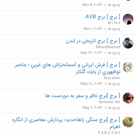
پاسخ ها
0
Nov 5, 2013
[ برج ] برج AVB
M I N A
پاسخ ها
0
Nov 1, 2013
[ برج ] برج تاریخی در لندن
MisyoMasoud
پاسخ ها
0
Sep 22, 2013
[ برج ] فرش ايراني و آسمانخراش هاي غربي ؛ عناصر
نوظهوري از بابك گلكار
dina arian
پاسخ ها
0
May 18, 2013
[ برج ]برج ناظر و سفر به دوردست ها
fantastic.fati
پاسخ ها
0
May 9, 2013
[ برج ]برج سنگی زاهاحديد؛ پردازش معاصری از انگاره
اهرام
F A R Z A N E