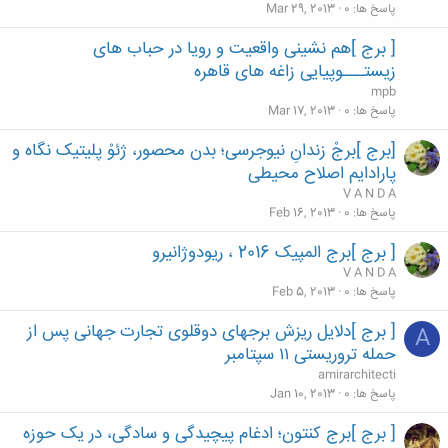
پاسخ ها
0
Mar 29, 2013
[ برج ]هم نشینی واقعیت و رویا در حباب های
زیستـــوپیایی زاغه های قاهره
mpb
پاسخ ها
0
Mar 17, 2013
[برج ]برجْ زندانِ نیوجرسی؛ بدن محصور، ژئوْ پلیتیک نگاه و
پارادایم اصلاح محیطی
V A N D A
پاسخ ها
0
Feb 16, 2013
[ برج ]برج المپیک 2016 ، ریودوژانیرو
V A N D A
پاسخ ها
0
Feb 5, 2013
[ برج ]دلایل ریزش برجهای دوقلوی تجارت جهانی پس از
A
حمله تروریستی ۱۱ سپتامبر
amirarchitecti
پاسخ ها
0
Jan 10, 2013
[ برج ]برج کنتون؛ ادغام پیچیدگی و سادگی، در یک حوزه