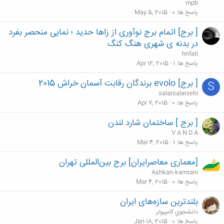
mpb
پاسخ ها
0
May 5, 2015
[ برج] اتمام برج نوآوری از زاها حدید ؛ نمایی منحصر بفرد
در بدنه ی شهری هنگ کنگ
hnfati
پاسخ ها
1
Apr 12, 2015
[ برج] evolo برندگان رقابت آسمان خراش 2015
S
salarsalarzehi
پاسخ ها
0
Apr 7, 2015
[ برج ] ساختمان شارد لندن
V A N D A
پاسخ ها
1
Mar 4, 2015
[معماری معاصرایران] برج بین‌المللی تهران
Ashkan-kamrani
پاسخ ها
0
Mar 4, 2015
بلندترین سازه‌های ایران
دانشجوي كامپيوتر
پاسخ ها
0
Jan 18, 2015