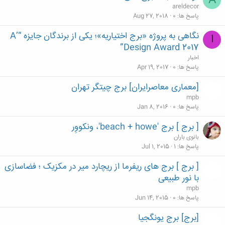
A
areldecor
پاسخ ها
0
Aug 27, 2018
نگاهی به پروژه‌ «برج اختیاریه»؛ یکی از برندگان جایزه “A’
ا
Design Award 2017”
اخبار
پاسخ ها
0
Apr 19, 2017
[معماری معاصرایران] برج چیتگر تهران
mpb
پاسخ ها
0
Jan 8, 2016
[ برج ] برج 'beach + howe'، ونکووِر
بانوی باران
پاسخ ها
1
Jul 1, 2015
[ برج ] برج های ریفرما از ریچارد میر در مکزیک ؛ فضاسازی
با نور طبیعی
mpb
پاسخ ها
0
Jun 14, 2015
[برج] برج یونگجیا