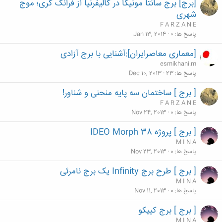
[برج] برج سانتا مونیکا در کالیفرنیا از فرانک گری؛ موج
شهری
F A R Z A N E
پاسخ ها
0
Jan 13, 2014
[معماری معاصرایران]:آشنایی با برج آزادی
esmikhani.m
پاسخ ها
23
Dec 10, 2013
[ برج ] ساختمان سه پایه منحنی و شناور!
F A R Z A N E
پاسخ ها
0
Nov 24, 2013
[ برج ] پروژه IDEO Morph 38
M I N A
پاسخ ها
0
Nov 23, 2013
[ برج ] طرح برج Infinity یک برج نامرئی
M I N A
پاسخ ها
0
Nov 11, 2013
[ برج ] برج کیپکو
M I N A