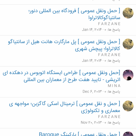
[ حمل ونقل عمومی ] فرودگاه بین المللی دنور؛
سانتیاگوکالاتراوا
F A R Z A N E
پاسخ ها
0
Jan 14, 2014
[ حمل ونقل عمومی ] پل مارگارت هانت هیل از سانتیاگو
کالاتراوا؛ پیچش شهری
F A R Z A N E
پاسخ ها
0
Jan 14, 2014
[حمل ونقل عمومی ] طراحی ایستگاه اتوبوس در دهکده ای
اتریشی - تایید هفت طرح از معماران بین المللی
M I N A
پاسخ ها
0
Dec 6, 2013
[ حمل و نقل عمومی ] ترمینال اسکی گاگزبن؛ مواجهه ی
معماری و تکنولوژی
F A R Z A N E
پاسخ ها
0
Nov 20, 2013
[ حمل ونقل عمومی ] پارکینگ Baroque