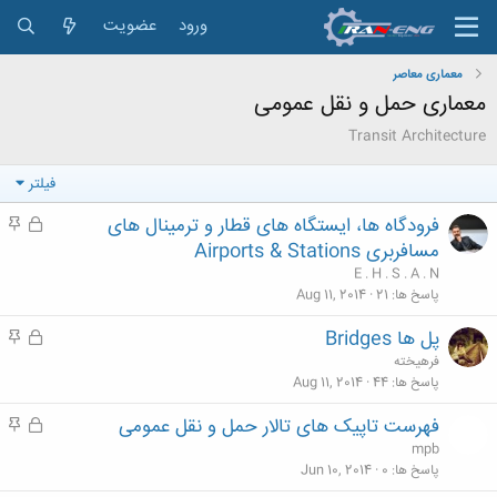
ورود
عضویت
معماری معاصر
معماری حمل و نقل عمومی
Transit Architecture
فیلتر
فرودگاه ها، ایستگاه های قطار و ترمینال های
ق
م
ف
ه
مسافربری Airports & Stations
ل
م
E . H . S . A . N
ش
پاسخ ها
21
Aug 11, 2014
د
پل ها Bridges
ق
م
ه
ف
ه
فرهيخته
ل
م
پاسخ ها
44
Aug 11, 2014
ش
فهرست تاپیک های تالار حمل و نقل عمومی
ق
م
د
ف
ه
mpb
ه
ل
م
پاسخ ها
0
Jun 10, 2014
ش