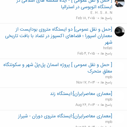
[ حمل و نقل عمومی ] - ایده شمسه های اسلامی در
ایستگاه اتوبوسی در استرالیا
E . H . S . A . N
پاسخ ها
0
Feb 18, 2015
[حمل و نقل عمومی] دو ایستگاه متروی بوداپست از
معماران اسپورا ؛ فضاهای اکسپوز در تضاد با بافت تاریخی
شهر
hnfati
پاسخ ها
0
Feb 4, 2015
[ حمل و نقل عمومی ] پروژه اسمانْ پل؛پلْ شهر و سکونتگاه
معلقِ متحرک
mpb
پاسخ ها
0
Nov 17, 2014
[معماری معاصرایران]:ايستگاه زند
mpb
پاسخ ها
0
Aug 26, 2014
[معماری معاصرایران]:ایستگاه متروی دوران - شیراز
mpb