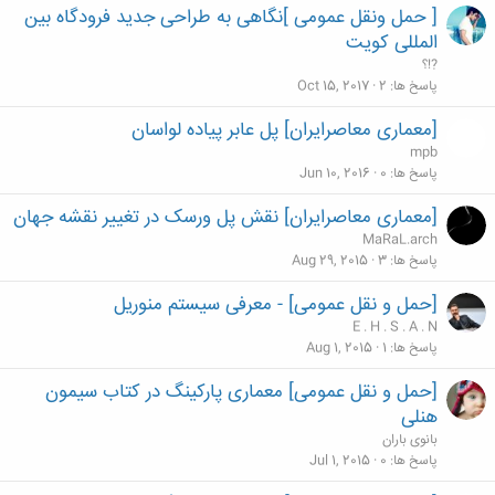
[ حمل ونقل عمومی ]نگاهی به طراحی جدید فرودگاه بین
د
المللی کویت
ه
?!؟
پاسخ ها
2
Oct 15, 2017
[معماری معاصرایران] پل عابر پیاده لواسان
mpb
پاسخ ها
0
Jun 10, 2016
[معماری معاصرایران] نقش پل ورسک در تغییر نقشه جهان
MaRaL.arch
پاسخ ها
3
Aug 29, 2015
[حمل و نقل عمومی] - معرفی سیستم منوریل
E . H . S . A . N
پاسخ ها
1
Aug 1, 2015
[حمل و نقل عمومی] معماری پارکینگ در کتاب سیمون
هنلی
بانوی باران
پاسخ ها
0
Jul 1, 2015