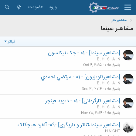
ورود
عضویت
مشاهیر هنر
مشاهیر سینما
فیلتر
[مشاهیر سینما] - 01 - جک نیکلسون
E . H . S . A . N
پاسخ ها
0
Oct 4, 2015
[مشاهیرتلویزیون] - 01 - مرتضي احمدي
E . H . S . A . N
پاسخ ها
0
Dec 21, 2014
[مشاهیر کارگردانی] - 01 - دیوید فینچر
E . H . S . A . N
پاسخ ها
1
Nov 28, 2014
[مشاهیر سینما،تئاتر و بازیگری] -09- آلفرد هیچکاک
H.N!GHT