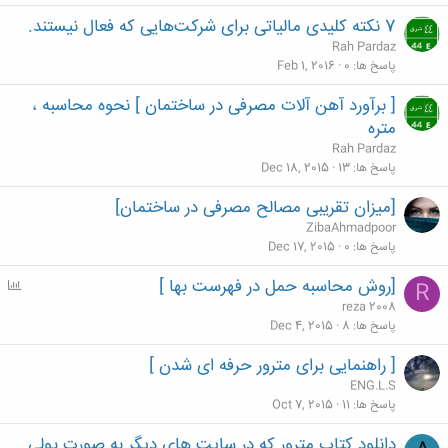
7 نکته کلیدی مالیاتی برای شرکت‌هایی که فعال نیستند.
Rah Pardaz
پاسخ ها
0
Feb 1, 2016
[ برآورد آهن آلات مصرفی در ساختمان ] نحوه محاسبه ،
متره
Rah Pardaz
پاسخ ها
13
Dec 18, 2015
[میزان تقریبی مصالح مصرفی در ساختمان]
ZibaAhmadpoor
پاسخ ها
0
Dec 17, 2015
[روش محاسبه حمل در فهرست بها ]
P
R
o
reza 2008
l
پاسخ ها
8
Dec 4, 2015
l
[ راهنمایی برای مترور حرفه ای شدن ]
ENG.L.S
پاسخ ها
11
Oct 7, 2015
دانلود کتاب مترور که در سایت های دیگر به صورت پولی