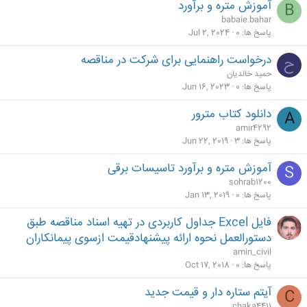
آموزش متره و برآورد
B
babaie.bahar
پاسخ ها
0
Jul 2, 2024
درخواست راهنمایی برای شرکت در مناقصه
ح
حمید خالدیان
پاسخ ها
0
Jun 16, 2023
دانلود کتاب مترور
A
amir4292
پاسخ ها
3
Jun 22, 2019
آموزش متره و برآورد تاسیسات برقی
S
sohrab1200
پاسخ ها
0
Jan 13, 2019
فایل Excel جداول کاربردی در تهیه اسناد مناقصه طبق
دستورالعمل نحوه ارائه پیشنهادقیمت ازسوی پیمانکاران
amin_civil
پاسخ ها
0
Oct 17, 2018
آیتم ستاره دار و قیمت جدید
C
chaka4411