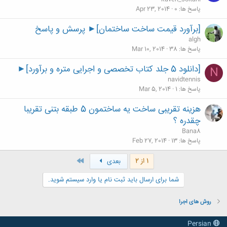
پاسخ ها
0
Apr 23, 2014
[برآورد قیمت ساخت ساختمان]► پرسش و پاسخ
algh
پاسخ ها
38
Mar 10, 2014
[دانلود 5 جلد کتاب تخصصی و اجرایی متره و برآورد]►
N
navidtennis
پاسخ ها
1
Mar 5, 2014
هزینه تقریبی ساخت یه ساختمون 5 طبقه بتنی تقریبا
چقدره ؟
Bana8
پاسخ ها
13
Feb 27, 2014
آخر
1 از 2
بعدی
شما برای ارسال باید ثبت نام یا وارد سیستم شوید.
روش های اجرا
Persian