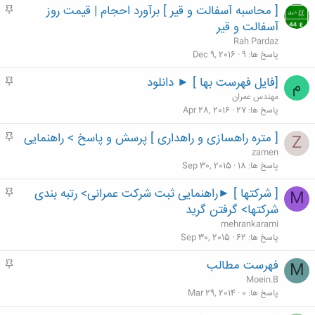
[ محاسبه آسفالت و قیر ] برآورد احجام | قیمت روز
م
ه
آسفالت و قیر
م
Rah Pardaz
پاسخ ها
9
Dec 9, 2016
[فایل فهرست بها ] ► دانلود
م
م
ه
مهندس عمران
م
پاسخ ها
27
Apr 28, 2016
[ متره راهسازی و راهداری ] پرسش و پاسخ > راهنمایی
م
Z
ه
zamen
م
پاسخ ها
18
Sep 30, 2015
[ شرکتها ] ►راهنمایی ثبت شرکت عمرانی> رتبه بندی
م
M
ه
شرکتها> گرفتن گرید
م
mehrankarami
پاسخ ها
62
Sep 30, 2015
فهرست مطالب
م
M
ه
Moein.B
م
پاسخ ها
0
Mar 29, 2014