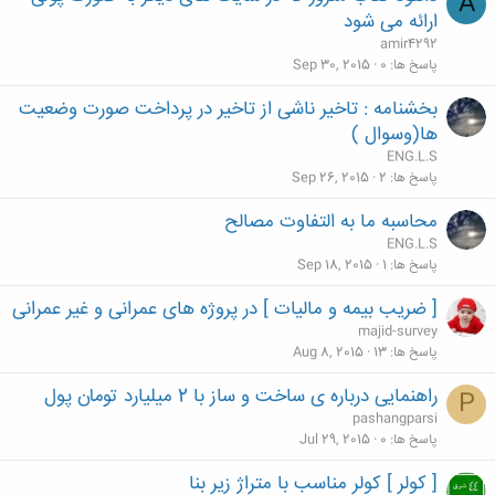
A
ارائه می شود
amir4292
پاسخ ها
0
Sep 30, 2015
بخشنامه : تاخیر ناشی از تاخیر در پرداخت صورت وضعیت
ها(وسوال )
ENG.L.S
پاسخ ها
2
Sep 26, 2015
محاسبه ما به التفاوت مصالح
ENG.L.S
پاسخ ها
1
Sep 18, 2015
[ ضریب بیمه و مالیات ] در پروژه های عمرانی و غیر عمرانی
majid-survey
پاسخ ها
13
Aug 8, 2015
راهنمایی درباره ی ساخت و ساز با 2 میلیارد تومان پول
P
pashangparsi
پاسخ ها
0
Jul 29, 2015
[ کولر ] کولر مناسب با متراژ زیر بنا