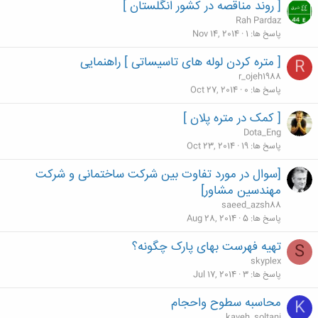
[ روند مناقصه در كشور انگلستان ]
Rah Pardaz
پاسخ ها
1
Nov 14, 2014
[ متره کردن لوله های تاسیساتی ] راهنمایی
R
r_ojeh1988
پاسخ ها
0
Oct 27, 2014
[ کمک در متره پلان ]
Dota_Eng
پاسخ ها
19
Oct 23, 2014
[سوال در مورد تفاوت بین شرکت ساختمانی و شرکت
مهندسین مشاور]
saeed_azsh88
پاسخ ها
5
Aug 28, 2014
تهیه فهرست بهای پارک چگونه؟
S
skyplex
پاسخ ها
3
Jul 17, 2014
محاسبه سطوح واحجام
K
kaveh_soltani