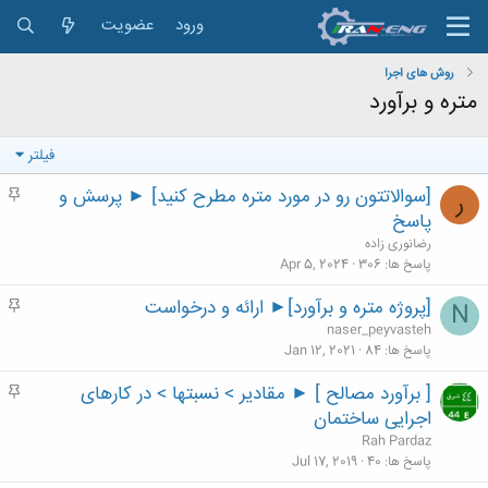
ورود
عضویت
روش های اجرا
متره و برآورد
فیلتر
[سوالاتتون رو در مورد متره مطرح کنید] ► پرسش و
م
ر
ه
پاسخ
م
رضانوری زاده
پاسخ ها
306
Apr 5, 2024
[پروژه متره و برآورد]► ارائه و درخواست
م
N
ه
naser_peyvasteh
م
پاسخ ها
84
Jan 12, 2021
[ برآورد مصالح ] ► مقادیر > نسبتها > در کارهای
م
ه
اجرایی ساختمان
م
Rah Pardaz
پاسخ ها
40
Jul 17, 2019