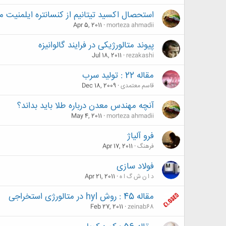
استحصال اكسيد تيتانيم از كنسانتره ايلمنيت م
Apr 5, 2011
morteza ahmadii
پيوند متالورژيکی در فرایند گالوانیزه
Jul 18, 2011
rezakashi
مقاله 22 : تولید سرب
قاسم معتمدی
Dec 18, 2009
آنچه مهندس معدن درباره طلا باید بداند؟
May 4, 2011
morteza ahmadii
فرو آلیاژ
فرهنگ
Apr 17, 2011
فولاد سازی
د ا ن ش گ ا ه
Apr 21, 2011
مقاله 45 : روش hyl در متالورژی استخراجی
Feb 27, 2011
zeinab68