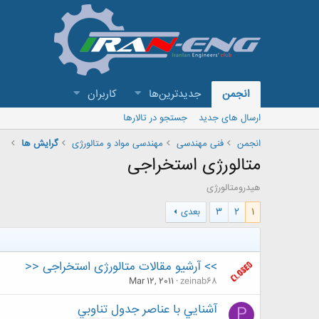
انجمن
جدیدترین‌ها
کاربران
ارسال های جدید
جستجو در تالارها
انجمن
فنی مهندسی
مهندسی مواد و متالورژی
گرایش ها
متالورژی استخراجی
هیدرومتالورژی
1
2
3
بعدی
>> آرشیو مقالات متالورژی استخراجی <<
Mar 12, 2011
zeinab68
آشنايي با عناصر جدول تناوبي
P