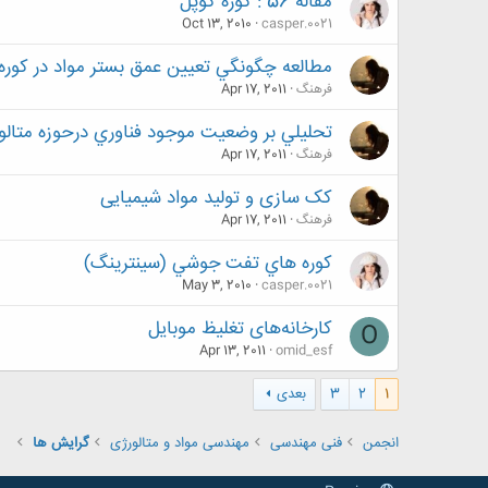
مقاله 56 : كوره كوپل
Oct 13, 2010
casper.0021
مطالعه چگونگي تعيين عمق بستر مواد در کوره 
فرهنگ
Apr 17, 2011
تحليلي بر وضعيت موجود فناوري درحوزه متالو
فرهنگ
Apr 17, 2011
کک سازی و تولید مواد شیمیایی
فرهنگ
Apr 17, 2011
كوره هاي تفت جوشي (سينترينگ)
May 3, 2010
casper.0021
کارخانه‌های تغلیظ موبایل
O
Apr 13, 2011
omid_esf
1
2
3
بعدی
انجمن
فنی مهندسی
مهندسی مواد و متالورژی
گرایش ها