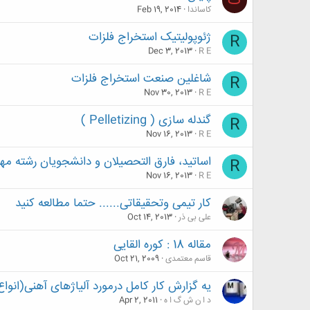
ک
کاساندا
Feb 19, 2014
ژئوپولیتیک استخراج فلزات
R
Dec 3, 2013
R E
شاغلین صنعت استخراج فلزات
R
Nov 30, 2013
R E
گندله سازی ( Pelletizing )
R
Nov 16, 2013
R E
اساتید، فارق التحصیلان و دانشجویان رشته م
R
Nov 16, 2013
R E
کار تیمی وتحقیقاتی...... حتما مطالعه کنید
علی بی ذر
Oct 14, 2013
مقاله 18 : کوره القایی
قاسم معتمدی
Oct 21, 2009
یه گزارش کار کامل درمورد آلیاژهای آهنی(انو
د ا ن ش گ ا ه
Apr 2, 2011