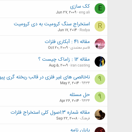
کک سازی
E
Jun 27, 2009
eng ali
استخراج سنگ کرومیت به دی کرومیت
R
Jun 17, 2014
Rodya
مقاله 41 : آبکاری فلزات
قاسم معتمدی
Oct 20, 2009
مقاله 12 : زاماک چیست ؟
Aug 5, 2009
iran casting
ناخالصی های غیر فلزی در قالب ریخته گری پیو
9
May 2, 2014
9434
حل مسئله
9
Apr 26, 2014
9434
مقاله شماره 3:اصول کلی استخراج فلزات
فرهنگ
Sep 22, 2008
پایان نامه