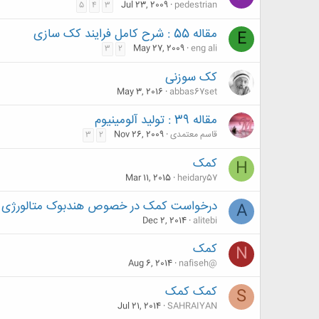
Jul 23, 2009
pedestrian
5
4
3
مقاله 55 : شرح کامل فرایند کک سازی
E
May 27, 2009
eng ali
3
2
کک سوزنی
May 3, 2016
abbas67set
مقاله 39 : تولید آلومینیوم
قاسم معتمدی
Nov 26, 2009
3
2
کمک
H
Mar 11, 2015
heidary57
درخواست کمک در خصوص هندبوک متالورژی 
A
Dec 2, 2014
alitebi
کمک
N
Aug 6, 2014
nafiseh@
کمک کمک
S
Jul 21, 2014
SAHRAIYAN