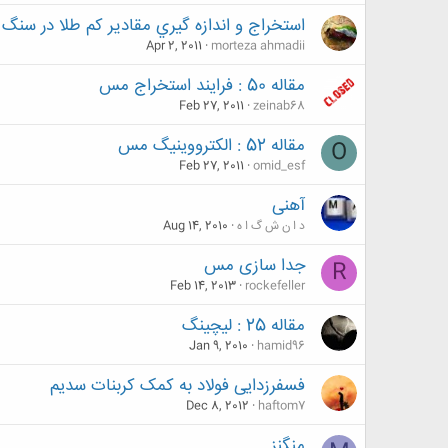
استخراج و اندازه گيري مقادير كم طلا در 
Apr 2, 2011
morteza ahmadii
مقاله 50 : فرایند استخراج مس
Feb 27, 2011
zeinab68
مقاله 52 : الکترووینیگ مس
O
Feb 27, 2011
omid_esf
آهنی
د ا ن ش گ ا ه
Aug 14, 2010
جدا سازی مس
R
Feb 14, 2013
rockefeller
مقاله 25 : لیچینگ
Jan 9, 2010
hamid96
فسفرزدایی فولاد به کمک کربنات سدیم
Dec 8, 2012
haftom7
منگنز