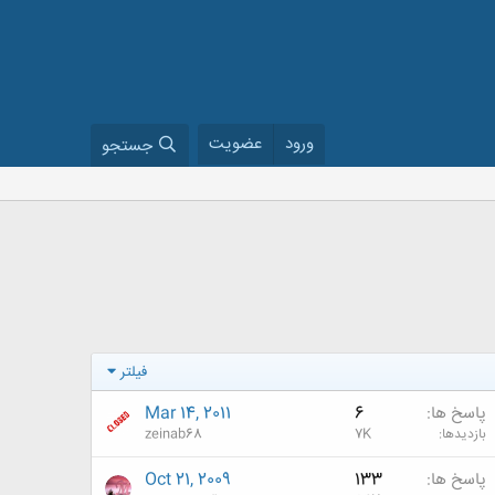
ورود
عضویت
جستجو
فیلتر
پاسخ ها
6
Mar 14, 2011
بازدیدها
7K
zeinab68
پاسخ ها
133
Oct 21, 2009