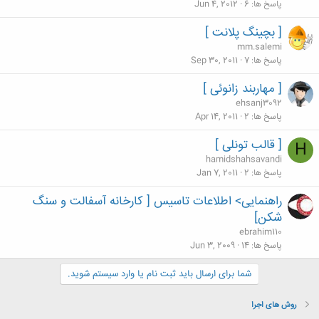
پاسخ ها
6
Jun 4, 2012
[ بچینگ پلانت ]
mm.salemi
پاسخ ها
7
Sep 30, 2011
[ مهاربند زانوئی ]
ehsanj3092
پاسخ ها
2
Apr 14, 2011
[ قالب تونلی ]
H
hamidshahsavandi
پاسخ ها
2
Jan 7, 2011
راهنمایی> اطلاعات تاسیس [ کارخانه آسفالت و سنگ
شکن]
ebrahim110
پاسخ ها
14
Jun 3, 2009
شما برای ارسال باید ثبت نام یا وارد سیستم شوید.
روش های اجرا