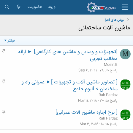
ورود
عضویت
روش های اجرا
ماشین آلات ساختمانی
فیلتر
[تجهیزات و وسایل و ماشین های کارگاهی] ► ارائه
م
M
ه
مطالب تجربی
م
Moein.B
پاسخ ها
78
Sep 6, 2021
[ تصاویر ماشین آلات و تجهیزات ]► عمرانی راه و
م
ه
ساختمان > آلبوم جامع
م
Rah Pardaz
پاسخ ها
30
Nov 11, 2018
[ نرخ اجاره ماشین آلات عمرانی]
م
ه
Rah Pardaz
م
پاسخ ها
10
Mar 3, 2016