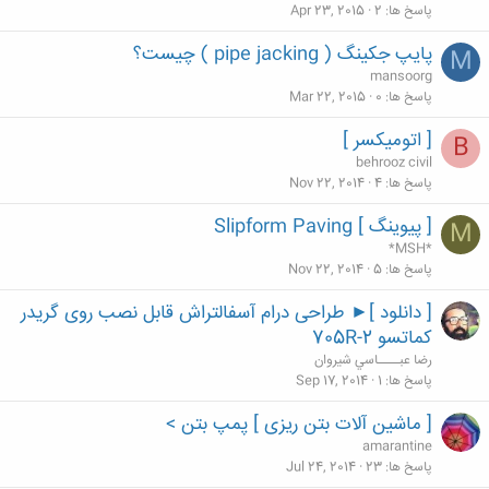
پاسخ ها
2
Apr 23, 2015
پایپ جکینگ ( pipe jacking ) چیست؟
M
mansoorg
پاسخ ها
0
Mar 22, 2015
[ اتومیکسر ]
B
behrooz civil
پاسخ ها
4
Nov 22, 2014
[ پیوینگ ] Slipform Paving
M
*MSH*
پاسخ ها
5
Nov 22, 2014
[ دانلود ]► طراحی درام آسفالتراش قابل نصب روی گريدر
کماتسو 705R-2
رضا عبــــاسي شيروان
پاسخ ها
1
Sep 17, 2014
[ ماشین آلات بتن ریزی ] پمپ بتن >
amarantine
پاسخ ها
23
Jul 24, 2014