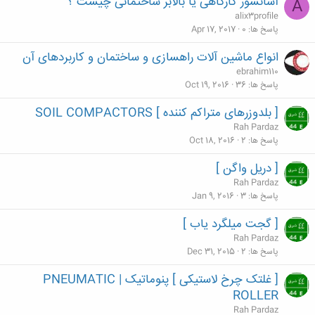
آسانسور کارگاهی یا بالابر ساختمانی چیست ؟
A
alix3profile
پاسخ ها
0
Apr 17, 2017
انواع ماشین آلات راهسازی و ساختمان و کاربردهای آن
ebrahim110
پاسخ ها
36
Oct 19, 2016
[ بلدوزرهای متراکم کننده ] SOIL COMPACTORS
Rah Pardaz
پاسخ ها
2
Oct 18, 2016
[ دریل واگن ]
Rah Pardaz
پاسخ ها
3
Jan 9, 2016
[ گجت میلگرد یاب ]
Rah Pardaz
پاسخ ها
2
Dec 31, 2015
[ غلتک چرخ لاستیکی ] پنوماتیک | PNEUMATIC
ROLLER
Rah Pardaz