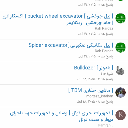
پاسخ ها
0
Jul 19, 2015
[ بیل چرخشی ] bucket wheel excavator | اکسکاواتور
| جام چرخشي | ريکلايمر
Rah Pardaz
پاسخ ها
0
Jul 19, 2015
[ بیل مکانیکی عنکبوتی ]Spider excavator
Rah Pardaz
پاسخ ها
0
Jul 19, 2015
[ بلدوزر ] Bulldozer
علی(110)
پاسخ ها
2
Jul 18, 2015
[ ماشین حفاری TBM ]
morteza_isfahan
پاسخ ها
8
Jul 18, 2015
[ تجهیزات اجرای تونل ] وسایل و تجهیزات جهت اجرای
K
دیوار و سقف تونل
kamran...