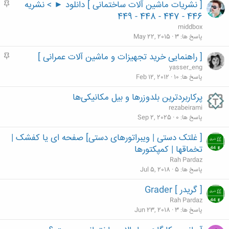
[ نشریات ماشین آلات ساختمانی ] دانلود ► > نشریه
م
ه
446 - 447 - 448 - 449
م
middbox
پاسخ ها
3
May 22, 2015
[ راهنمایی خرید تجهیزات و ماشین آلات عمرانی ]
م
ه
yasser_eng
م
پاسخ ها
10
Feb 12, 2012
پرکاربردترین بلدوزرها و بیل مکانیکی‌ها
rezabeirami
پاسخ ها
0
Sep 2, 2025
[ غلتک دستی | ویبراتورهای دستی] صفحه ای یا کفشک |
تخماقها | کمپکتورها
Rah Pardaz
پاسخ ها
5
Jul 5, 2018
[ گریدر ] Grader
Rah Pardaz
پاسخ ها
3
Jun 23, 2018