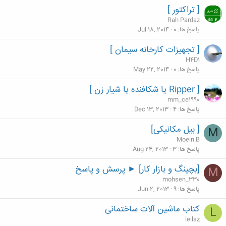
[ تراکتور ]
Rah Pardaz
پاسخ ها
0
Jul 18, 2014
[ تجهیزات کارخانه سیمان ]
H4D1
پاسخ ها
0
May 22, 2014
[ Ripper یا شکافنده یا شیار زن ]
mm_ce1990
پاسخ ها
4
Dec 13, 2013
[ بیل مکانیکی]
M
Moein.B
پاسخ ها
3
Aug 24, 2013
[بچینگ و بازار کار] ► پرسش و پاسخ
M
mohsen_330
پاسخ ها
9
Jun 2, 2013
كتاب ماشين آلات ساختمانی
L
leilaz