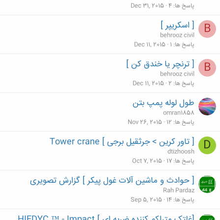
پاسخ ها
4
Dec 31, 2015
[ اسکریپر ]
B
behrooz civil
پاسخ ها
1
Dec 11, 2015
[ ترنچر یا خندق کن ]
B
behrooz civil
پاسخ ها
2
Dec 11, 2015
طول لوله پمپ بتن
omran1858
پاسخ ها
12
Nov 26, 2015
[ تاور کرین > جرثقیل برجی ] Tower crane
D
dtizhoosh
پاسخ ها
17
Oct 7, 2015
[ حوادث و ماشین آلات غول پیکر ] گزارش تصویری
Rah Pardaz
پاسخ ها
14
Sep 5, 2015
[غلتک متراکم کننده ضربه ای ] HIEDYC ™ - Impact