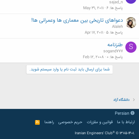
sajad_n
پاسخ ها
6
May 31, 2011
دعواهای تاریخی بین معماری ها وعمرانی ها!
Alaleh
پاسخ ها
5
Apr 17, 2011
طنزنامه
S
sogand777
پاسخ ها
0
Feb 12, 2008
شما برای ارسال باید ثبت نام یا وارد سیستم شوید.
دانشگاه آزاد
Persian
ارتباط با ما
قوانین و مقرّرات
حریم خصوصی
راهنما
R
S
S
®
Iranian Engineers' Club
© 1385-1401.