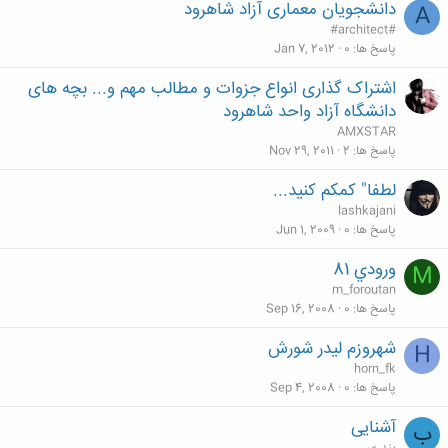
دانشجویان معماری آزاد شاهرود
A
#architect#
پاسخ ها
0
Jan 7, 2012
اشتراک گذاری انواع جزوات و مطالب مهم و... بچه های
دانشگاه آزاد واحد شاهرود
AMXSTAR
پاسخ ها
2
Nov 29, 2011
لطفا" کمکم کنید...
lashkajani
پاسخ ها
0
Jun 1, 2009
ورودي 81
M
m_foroutan
پاسخ ها
0
Sep 16, 2008
شهروزم لیدر شورش
H
horn_fk
پاسخ ها
0
Sep 4, 2008
آشنایی
ب