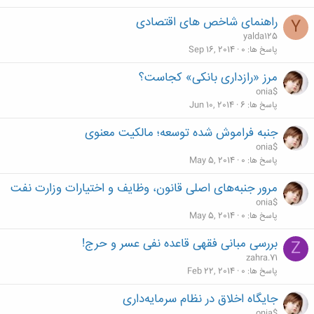
راهنمای شاخص های اقتصادی
Y
yalda125
پاسخ ها
0
Sep 16, 2014
مرز «رازداری بانکی» کجاست؟
onia$
پاسخ ها
6
Jun 10, 2014
جنبه فراموش شده توسعه؛ مالکیت معنوی
onia$
پاسخ ها
0
May 5, 2014
مرور جنبه‌های اصلی قانون، وظایف و اختیارات وزارت نفت
onia$
پاسخ ها
0
May 5, 2014
بررسی مبانی فقهی قاعده نفی عسر و حرج!
Z
zahra.71
پاسخ ها
0
Feb 22, 2014
جایگاه اخلاق در نظام سرمایه‌داری
onia$