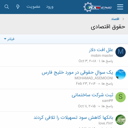
ورود
عضویت
اقتصاد
حقوق اقتصادی
فیلتر
علل افت دلار
M
mobin master
پاسخ ها
1
Oct 3, 2018
یک سوالِ حقوقی در مورد خلیج فارس
MOHAMAD_ASEMOONI
پاسخ ها
0
Feb 23, 2016
ثبت شرکت ساختمانی
S
sam44
پاسخ ها
0
Oct 11, 2015
بانکها کاهش سود تسهیلات را تلافی کردند
love.1982