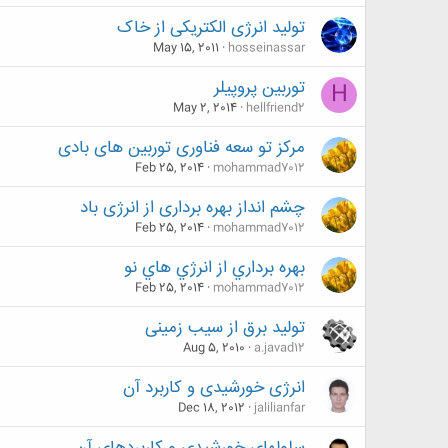
تولید انرژی الکتریکی از خاک
May 15, 2011
hosseinassar
توربین پروپیلر
H
May 2, 2014
hellfriend2
مرکز تو سعه فناوری توربین های بادی
Feb 25, 2014
mohammad7012
چشم انداز بهره برداری از انرژی باد
Feb 25, 2014
mohammad7012
بهره برداري از انرژي هاي نو
Feb 25, 2014
mohammad7012
تولید برق از سیب زمینی
Aug 5, 2010
a.javad12
انرژی خورشیدی و کاربرد آن
Dec 18, 2012
jalilianfar