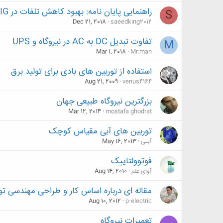
راهنمایی پایان نامه: بهبود کاهش تلفات در DFIG
S
Dec 21, 2018
saeedking2012
تفاوت تبدیل DC به AC در نیروگاه و UPS
M
Mar 1, 2018
Mr.man
استفاده از توربین های بادی برای تولید برق
Aug 21, 2009
venus4164
بزرگترین نیروگاه طبیعی جهان
Mar 12, 2014
mostafa ghodrat
توربین های آبی مقیاس کوچک
آبـی
May 16, 2013
فوتوولتاییک
آوای علم
Aug 14, 2010
مقاله ای درباره اساس کار و طراحی مهندسی تور
Aug 10, 2012
p-electric
تعمیرات نیروگاه