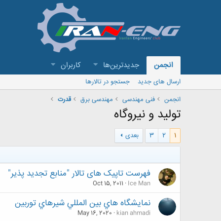
انجمن
جدیدترین‌ها
کاربران
ارسال های جدید
جستجو در تالارها
انجمن
فنی مهندسی
مهندسی برق
قدرت
تولید و نیروگاه
1
2
3
بعدی
فهرست تاپیک های تالار "منابع تجدید پذیر"
Oct 15, 2011
Ice Man
نمايشگاه هاي بين المللي شيرهاي توربين
May 16, 2020
kian ahmadi