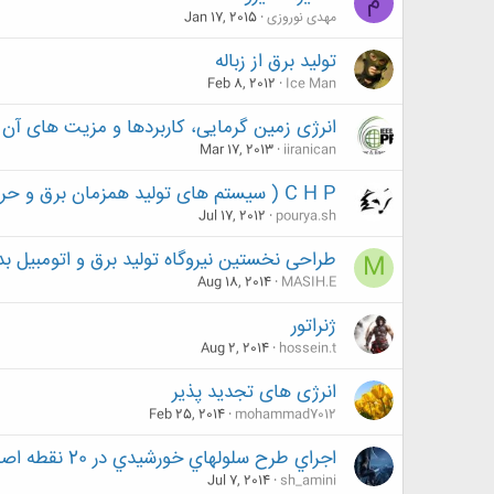
م
مهدی نوروزی
Jan 17, 2015
تولید برق از زباله
Feb 8, 2012
Ice Man
انرژی زمين گرمايی، کاربردها و مزيت های آن د
Mar 17, 2013
iiranican
C H P ( سیستم های تولید همزمان برق و حرارت )
Jul 17, 2012
pourya.sh
طراحی نخستین نیروگاه تولید برق و اتومبیل 
M
Aug 18, 2014
MASIH.E
ژنراتور
Aug 2, 2014
hossein.t
انرژی های تجدید پذیر
Feb 25, 2014
mohammad7012
اجراي طرح سلولهاي خورشيدي در 20 نقطه اصفهان
Jul 7, 2014
sh_amini