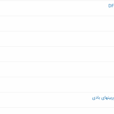
ه
بینهای بادی