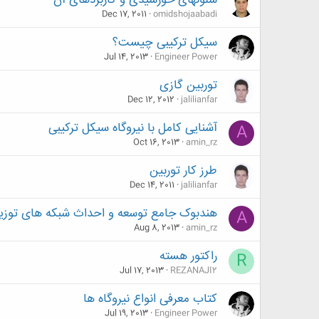
سلولهای خورشیدی و کاربردهای آن
Dec 17, 2011
omidshojaabadi
سیکل ترکیبی چیست؟
Jul 14, 2013
Engineer Power
توربین گازی
Dec 12, 2012
jalilianfar
آشنایی کامل با نیروگاه سیکل ترکیبی
A
Oct 16, 2013
amin_rz
طرز کار توربین
Dec 14, 2011
jalilianfar
هندبوک جامع توسعه و احداث شبکه های توزیع 
A
Aug 8, 2013
amin_rz
راکتور هسته
R
Jul 17, 2013
REZANAJI2
کتاب معرفی انواع نیروگاه ها
Jul 19, 2013
Engineer Power