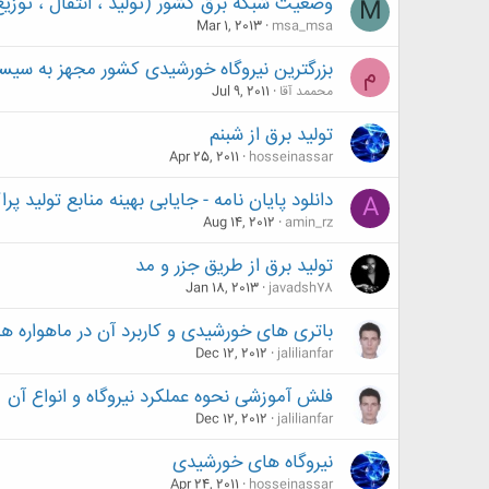
وضعیت شبکه برق کشور (تولید ، انتقال ، توزیع
M
Mar 1, 2013
msa_msa
بزرگترین نیروگاه خورشیدی کشور مجهز به سی
م
محممد آقا
Jul 9, 2011
تولید برق از شبنم
Apr 25, 2011
hosseinassar
دانلود پایان نامه - جایابی بهینه منابع تولید پرا
A
Aug 14, 2012
amin_rz
تولید برق از طریق جزر و مد
Jan 18, 2013
javadsh78
باتری های خورشیدی و کاربرد آن در ماهواره ها
Dec 12, 2012
jalilianfar
فلش آموزشی نحوه عملکرد نیروگاه و انواع آن
Dec 12, 2012
jalilianfar
نیروگاه های خورشیدی
Apr 24, 2011
hosseinassar