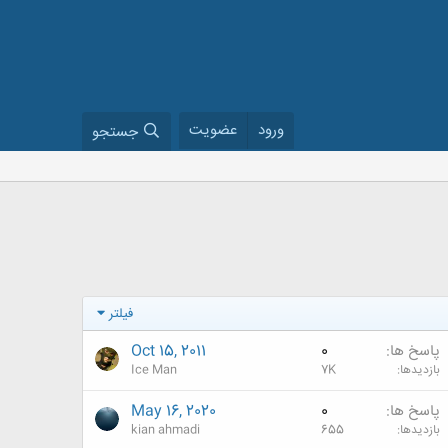
ورود
عضویت
جستجو
فیلتر
پاسخ ها
0
Oct 15, 2011
بازدیدها
7K
Ice Man
پاسخ ها
0
May 16, 2020
بازدیدها
655
kian ahmadi