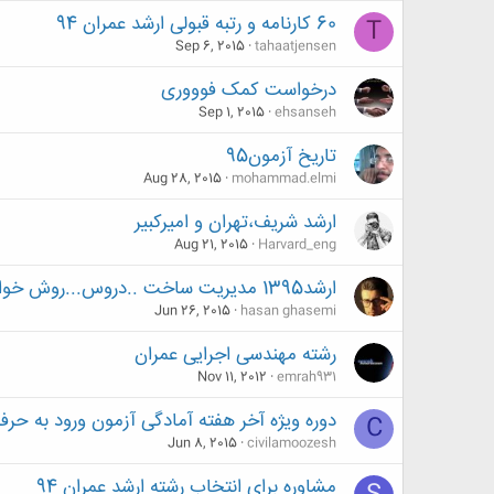
60 کارنامه و رتبه قبولی ارشد عمران 94
T
Sep 6, 2015
tahaatjensen
درخواست کمک فوووری
Sep 1, 2015
ehsanseh
تاریخ آزمون95
Aug 28, 2015
mohammad.elmi
ارشد شریف،تهران و امیرکبیر
Aug 21, 2015
Harvard_eng
ارشد1395 مدیریت ساخت ..دروس...روش خواندن
Jun 26, 2015
hasan ghasemi
رشته مهندسی اجرایی عمران
Nov 11, 2012
emrah931
دوره ویژه آخر هفته آمادگی آزمون ورود به حرف
C
Jun 8, 2015
civilamoozesh
مشاوره برای انتخاب رشته ارشد عمران 94