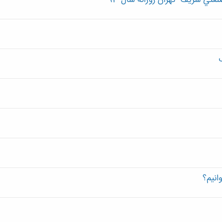
عتي شريف -تهران-روزانه سال 93
انیم؟