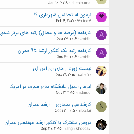
Jan 12, 2018
elitesjournal
ازمون استخدامی شهرداری ؟!
❤
Feb 4, 2017
❤mina❤
کارنامه (درصد ها و معدل) رتبه های برتر کنکور ا
A
Dec 27, 2016
amirthi
کارنامه رتبه یک کنکور ارشد 95 عمران
A
Dec 20, 2016
amirthi
لیست ژورنال های ای اس ای
Dec 21, 2015
sahel70
ادرس ایمیل دانشگاه های معرف در امریکا
Nov 3, 2015
mdarodi
کارشناسی معماری .. ارشد عمران
N
Oct 22, 2015
niloo.far
دروس مشترک با کنکور ارشد مهندسی عمران
Sep 27, 2015
Eshgh Khoodayi