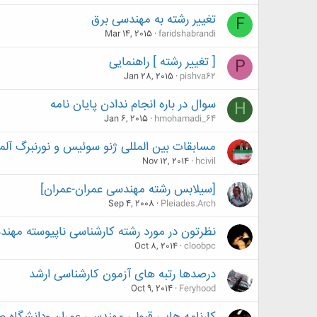
تغییر رشته به مهندسی برق
F
Mar 14, 2015
faridshabrandi
[ تغییر رشته ] راهنمایی
P
Jan 28, 2015
pishva62
سوال در باره انجام ندادن پایان نامه
H
Jan 6, 2015
hmohamadi_64
مسابقات بین المللی ژنو سوئیس و نورنبرگ آل
Nov 12, 2014
hcivil
[سیلابس رشته مهندسی عمران-عمران]
Sep 4, 2008
Pleiades.Arch
نظرتون در مورد رشته کارشناسی ناپیوسته مهن
Oct 8, 2014
cloobpc
درصدها رتبه های آزمون کارشناسی ارشد
Oct 9, 2014
Feryhood