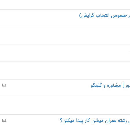
(در خصوص انتخاب گرایش)
ر ] مشاوره و گفتگو
P
o
l
l
 رشته عمران میشن کار پیدا میکنن؟
P
o