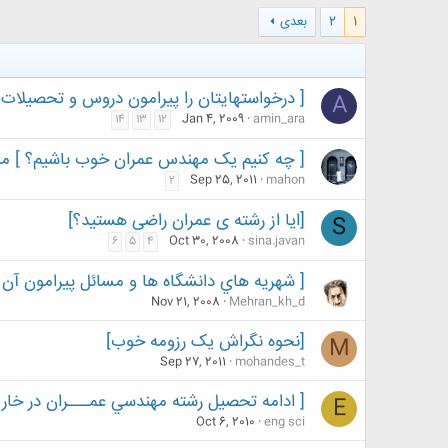
1
2
بعدی
[ درخواستهايتان را پيرامون دروس و تحصيلات
A
Jan 4, 2009
amin_ara
14
13
12
[ چه کنیم یک مهندس عمران خوب باشیم؟ ] مشـ
Sep 25, 2011
mahon
2
[ایا از رشته ی عمران راضی هستید؟]
S
Oct 30, 2008
sina.javan
6
5
4
[ شهريه هاي دانشگاه ها و مسائل پيرامون آن
Nov 21, 2008
Mehran_kh_d
[نحوه نگراش یک رزومه خوب]
M
Sep 27, 2011
mohandes_t
[ ادامه تحصیل رشته مهندسي عمـــران در خارج 
E
Oct 6, 2010
eng sci