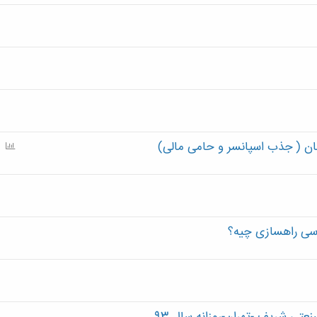
l
l
مان ( جذب اسپانسر و حامی مالی)
P
o
l
l
دسی راهسازی چیه؟