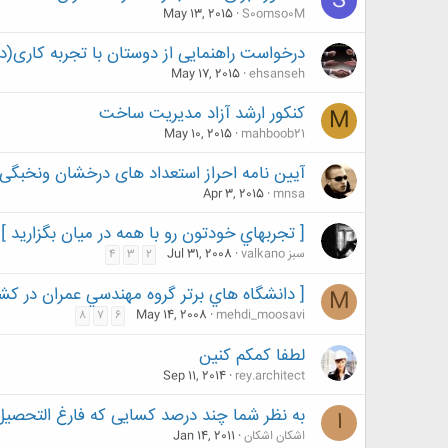
S
May 13, 2015
S0omso0M
درخواست راهنمایی از دوستان با تجربه کاری
May 17, 2015
ehsanseh
کنکور ارشد آزاد مدیریت ساخت
M
May 10, 2015
mahboob21
آیین نامه احراز استعداد های درخشان ونخبگی
Apr 3, 2015
mnsa
[ تجربهاي خودتون رو با همه در ميان بگزاريد ]
valkano سبز
Jul 31, 2008
4
3
2
[ دانشگاه هاي برتر گروه مهندسي عمران در كشو
M
May 14, 2008
mehdi_moosavi
8
7
6
لطفا کمکم کنین
Sep 11, 2014
rey.architect
به نظر شما چند درصد کسایی که فارغ التحصیل
ا
اشکان اشکان
Jan 14, 2011