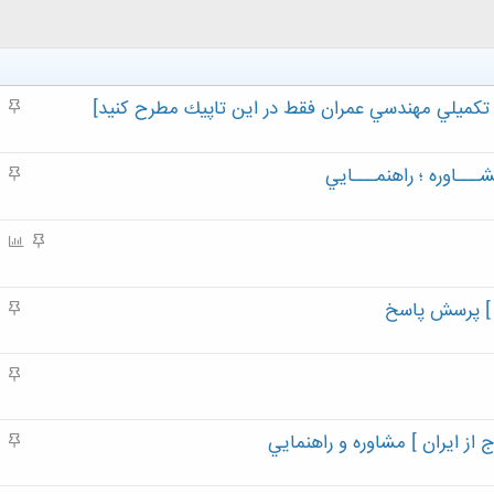
 تكميلي مهندسي عمران فقط در اين تاپيك مطرح كنيد]
م
ه
م
ــاوره ؛ راهنمـــايي
م
ه
م
م
P
ه
o
م
l
 ] پرسش پاسخ
م
l
ه
م
م
ه
م
از ايران ] مشاوره و راهنمايي
م
ه
م