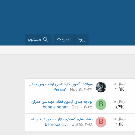
ورود
عضویت
جستجو
ارسال ها
سوالات آزمون کارشناسی ارشد درس تحلیل سازه
2.9K
Persia1
Nov 16, 2024
ارسال ها
بودجه بندی آزمون نظام مهندسی عمران 1404 | راه میانبر قبولی
B
1.4K
babaie.bahar
Oct 11, 2025
ارسال ها
نشانه‌های کسادی بازار مسکن در تیرماه+ قیمت
B
1.1K
behrooz civil
Jul 15, 2018