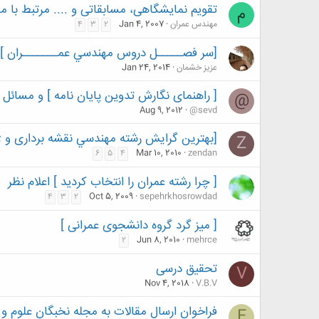
تقویم نمایشگاهی، مسابقاتی و .... مرتبط با 
م
مهندس عمران
Jan 4, 2007
4
3
2
[سر فصـــــل دروس مهندسي عمـــــــران ]
عزيز خشمان
Jan 24, 2014
[ راهنمای نگارش تدوین پایان نامه ] و مسائل 
@
Aug 9, 2012
@sevd
[بهترين گرايش رشته مهندسي نقشه برداری و 
Z
Mar 10, 2010
zendan
6
5
4
[ چرا رشته عمران را انتخاب کردید ] اعلام نظر
Oct 5, 2009
sepehrkhosrowdad
4
3
2
[ میز گرد گروه دانشجوی عمرانی ]
Jun 8, 2010
mehrce
2
تحقیق درسی
V
Nov 4, 2018
V.B.V
فراخوان ارسال مقالات به مجله نخبگان علوم و
E