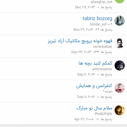
aliasghar_sut
پاسخ ها
0
Dec 27, 2013
tabriz bozorg
tondar_xy2009
پاسخ ها
29
Nov 29, 2013
قهوه خونه بروبچ مکانیک آزاد تبریز
raminbabak
پاسخ ها
133
Sep 24, 2013
کمکم کنید بچه ها
amirrezastar
پاسخ ها
0
Sep 6, 2013
کنفرانس و همایش
انوشه*
پاسخ ها
0
Sep 11, 2012
سلام سال نو مبارک
l3alikl3alik
پاسخ ها
10
Apr 22, 2008