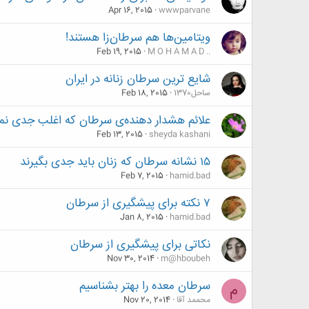
Apr 16, 2015
wwwparvane
ویتامین‌ها هم سرطان‌زا هستند!
Feb 19, 2015
M O H A M A D ..
شایع ترین سرطان زنانه در ایران
ساحل1370
Feb 18, 2015
علائم هشدار دهنده‌ی سرطان که اغلب جدی نمی
Feb 13, 2015
sheyda kashani
۱۵ نشانه سرطان که زنان باید جدی بگیرند
Feb 7, 2015
hamid.bad
۷ نکته برای پیشگیری از سرطان
Jan 8, 2015
hamid.bad
نکاتی برای پیشگیری از سرطان
Nov 30, 2014
m@hboubeh
سرطان معده را بهتر بشناسیم
م
محممد آقا
Nov 20, 2014