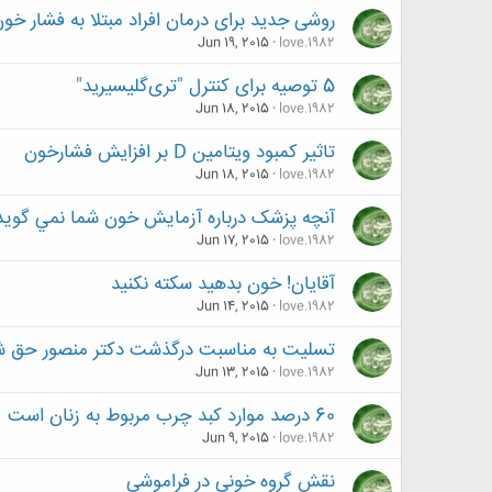
روشی جدید برای درمان افراد مبتلا به فشار خون 
Jun 19, 2015
love.1982
5 توصیه برای کنترل "تری‌گلیسیرید"
Jun 18, 2015
love.1982
تاثیر کمبود ویتامین D بر افزایش فشارخون
Jun 18, 2015
love.1982
آنچه پزشک درباره آزمايش خون شما نمي گويد
Jun 17, 2015
love.1982
آقایان! خون بدهید سکته نکنید
Jun 14, 2015
love.1982
تسلیت به مناسبت درگذشت دکتر منصور حق 
Jun 13, 2015
love.1982
60 درصد موارد کبد چرب مربوط به زنان است
Jun 9, 2015
love.1982
نقش گروه ​خونی​ در فراموشی