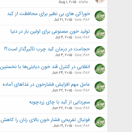
Aug 1, 2015
elahe .
خوراکی های بی نظیر برای محافظت از کبد
Jul 21, 2015
love.1982
تولید خون مصنوعی برای اولین بار در دنیا
Jul 4, 2015
love.1982
حجامت در درمان کبد چرب تأثیرگذار است؟!
Jul 4, 2015
love.1982
انقلابی در کنترل قند خون دیابتی‌ها با نخس
Jun 24, 2015
love.1982
عامل مهم افزایش فشارخون در غذاهای آماده
Jun 22, 2015
love.1982
سم‌زدایی از کبد با چای زردچوبه
Jun 22, 2015
love.1982
فوتبال تفریحی فشار خون بالای زنان را کاهش
Jun 19, 2015
love.1982