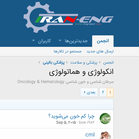
انجمن
جدیدترین‌ها
کاربران
ارسال های جدید
جستجو در تالارها
انجمن
پزشکی و سلامت
پزشکی بالینی
انکولوژی و هماتولوژی
سرطان شناسی و خون شناسی Oncology & Hematology
1
2
بعدی
چرا کم خون می‌شوید؟
Sep 5, 2015
love.1982
cml