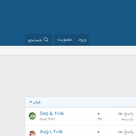
ورود
عضویت
جستجو
فیلتر
پاسخ ها
0
Sep 5, 2015
بازدیدها
3K
love.1982
پاسخ ها
0
Aug 1, 2015