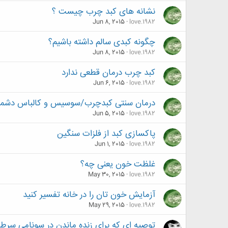
نشانه های کبد چرب چیست ؟
Jun 8, 2015
love.1982
چگونه کبدی سالم داشته باشیم؟
Jun 8, 2015
love.1982
کبد چرب درمان قطعی ندارد
Jun 6, 2015
love.1982
درمان سنتی کبدچرب/سوسیس و کالباس دشمن ک
Jun 5, 2015
love.1982
پاکسازی کبد از فلزات سنگین
Jun 1, 2015
love.1982
غلظت خون یعنی چه؟
May 30, 2015
love.1982
آزمایش خون‌ تان را در خانه تفسیر کنید
May 29, 2015
love.1982
توصیه ای که برای زنده ماندن در سونامی سرطان 