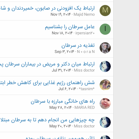
ارتباط یک افزودنی در صابون، خمیردندان و شا
M
Nov 19, 2014
Majid Nemo
عامل سرطان را بشناسیم
I
Nov 18, 2014
irpersian20
تغذیه در سرطان
Sep 3, 2014
N 0 o r a N
ارتباط میان دکتر و مریض در بیماران سرطان پ
Jul 31, 2014
Miss doctor
شش راهنمای رژیم غذایی برای کاهش خطر ابتل
Jul 6, 2014
*tasnim*
راه های خانگی مبارزه با سرطان
May 28, 2014
MARIA RED
چه چیزهایی من انجام دهم تا به سرطان مبتلا
May 20, 2014
Miss doctor
تاثیر هورمون زنانه بر سرطان روده