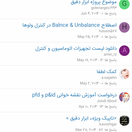
موضوع پروژه ابزار دقیق
G
golenarges1993
پاسخ ها
0
Jun 4, 2014
اصطلاح Balnce & Unbalance در کنترل ولوها
H
hosein527
پاسخ ها
0
May 25, 2014
دانلود لیست تجهیزات اتوماسیون و کنترل
A
amin_rz
پاسخ ها
12
May 18, 2014
کمک لطفا
a.sepehri
پاسخ ها
0
May 2, 2014
درخواست آموزش نقشه خوانی p&id و pfd
Joodi Aboot
پاسخ ها
13
Apr 10, 2014
<تاپيک ويژهء ابزار دقيق >
kavoshgar
پاسخ ها
82
Mar 28, 2014