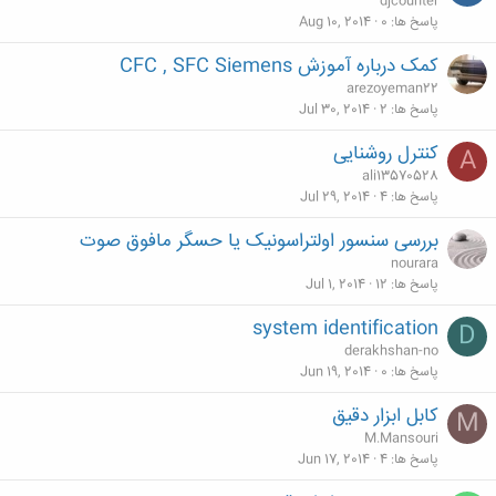
djcounter
پاسخ ها
0
Aug 10, 2014
کمک درباره آموزش CFC , SFC Siemens
arezoyeman22
پاسخ ها
2
Jul 30, 2014
کنترل روشنایی
A
ali13570528
پاسخ ها
4
Jul 29, 2014
بررسی سنسور اولتراسونیک یا حسگر مافوق صوت
nourara
پاسخ ها
12
Jul 1, 2014
system identification
D
derakhshan-no
پاسخ ها
0
Jun 19, 2014
کابل ابزار دقیق
M
M.Mansouri
پاسخ ها
4
Jun 17, 2014