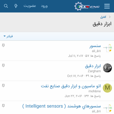
ورود
عضویت
كنترل
ابزار دقیق
فیلتر
سنسور
م
ه
ali_511
م
پاسخ ها
57
Jul 11, 2017
ابزار دقیق
م
ه
Zargham
م
پاسخ ها
49
Oct 17, 2016
اتو ماسیون و ابزار دقیق صنایع نفت
م
M
ه
moh58e
م
پاسخ ها
132
Jun 22, 2016
سنسورهاي هوشمند ( Intelligent sensors )
م
ه
ali_511