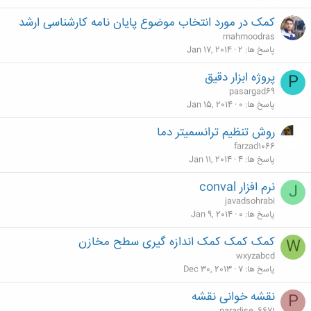
کمک در مورد انتخاب موضوع پایان نامه کارشناسی ارشد
mahmoodras
پاسخ ها
2
Jan 17, 2014
پروژه ابزار دقیق
P
pasargad69
پاسخ ها
0
Jan 15, 2014
روش تنظیم ترانسمیتر دما
farzad1066
پاسخ ها
4
Jan 11, 2014
نرم افزار conval
J
javadsohrabi
پاسخ ها
0
Jan 9, 2014
کمک کمک کمک اندازه گیری سطح مخازن
W
wxyzabcd
پاسخ ها
7
Dec 30, 2013
نقشه خوانی نقشه
P