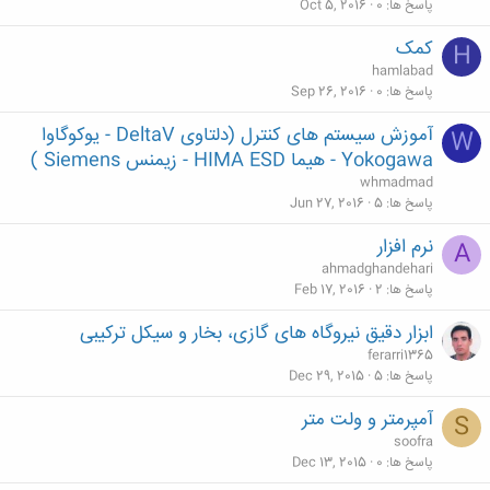
پاسخ ها
0
Oct 5, 2016
کمک
H
hamlabad
پاسخ ها
0
Sep 26, 2016
آموزش سیستم های کنترل (دلتاوی DeltaV - یوکوگاوا
W
Yokogawa - هیما HIMA ESD - زیمنس Siemens )
whmadmad
پاسخ ها
5
Jun 27, 2016
نرم افزار
A
ahmadghandehari
پاسخ ها
2
Feb 17, 2016
ابزار دقیق نیروگاه های گازی، بخار و سیکل ترکیبی
ferarri1365
پاسخ ها
5
Dec 29, 2015
آمپرمتر و ولت متر
S
soofra
پاسخ ها
0
Dec 13, 2015