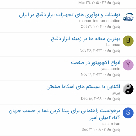
م
پاسخ ها
39
Mar 29, 2015
تولیدات و نوآوری های تجهیزات ابزار دقیق در ایران
maham instrumentation
پاسخ ها
0
Oct 29, 2024
بهترین مقاله ها در زمینه ابزار دقیق
B
baranaa
پاسخ ها
0
Nov 26, 2023
انواع اکچویتور در صنعت
Y
yaaasamin
پاسخ ها
0
Nov 19, 2023
آشنایی با سیستم های اسکادا صنعتی
پیرجو
پاسخ ها
0
Dec 18, 2018
درخولست راهنمایی برای پیدا کردن دما بر حسب جریان
S
4تا20میلی امپر
salam iran
پاسخ ها
3
Dec 3, 2018