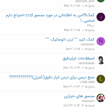
ghenaati_amir
پاسخ ها
0
Mar 18, 2015
کمک!!!!من به اطلاعاتی در مورد سنسور ccd احتیاج دارم
د
اساسی..!
دریا77
پاسخ ها
0
Mar 12, 2015
کمک کنید """درب اتوماتیک """
N
nastaran1r
پاسخ ها
0
Jan 2, 2015
اصطلاحات ابزاردقیق
raminbabak
پاسخ ها
2
Dec 27, 2014
منبع درسی برای درس ابزار دقیق(کنترل)؟؟؟؟؟؟؟؟؟؟؟؟
L
LORD ARM
پاسخ ها
2
Nov 30, 2014
سنسور های حرارتی
masoud-t
پاسخ ها
4
Oct 23, 2014