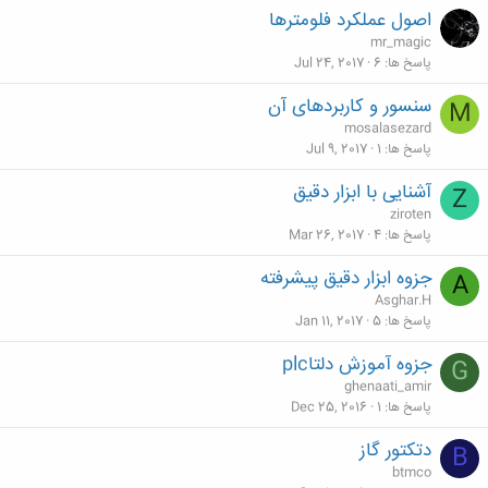
اصول عملکرد فلومترها
mr_magic
پاسخ ها
6
Jul 24, 2017
سنسور و کاربردهای آن
M
mosalasezard
پاسخ ها
1
Jul 9, 2017
آشنایی با ابزار دقیق
Z
ziroten
پاسخ ها
4
Mar 26, 2017
جزوه ابزار دقیق پیشرفته
A
Asghar.H
پاسخ ها
5
Jan 11, 2017
جزوه آموزش دلتاplc
G
ghenaati_amir
پاسخ ها
1
Dec 25, 2016
دتکتور گاز
B
btmco