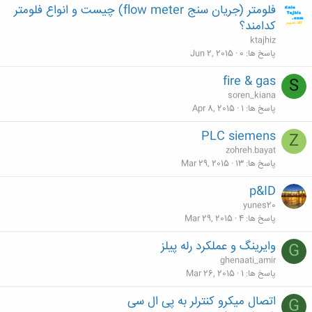
فلومتر (جریان سنج flow meter) چیست و انواع فلومتر
کدامند؟
ktajhiz
پاسخ ها
0
Jun 2, 2015
fire & gas
S
soren_kiana
پاسخ ها
1
Apr 8, 2015
PLC siemens
Z
zohreh.bayat
پاسخ ها
13
Mar 29, 2015
p&ID
yunes20
پاسخ ها
4
Mar 29, 2015
وایرینگ و عملکرد رله پیلز
G
ghenaati_amir
پاسخ ها
1
Mar 26, 2015
اتصال میکرو کنترلر به پی ال سی
G